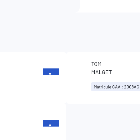
TOM
MALGET
+352
957451
Matricule CAA : 2008A
+352
957451