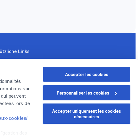
ützliche Links
nternehmen
yer in Belgien
Accepter les cookies
oyer Gruppe
ionnalités
arriere
formations sur
Personnaliser les cookies
, qui peuvent
lectées lors de
Accepter uniquement les cookies
nécessaires
-aux-cookies/
 "gestion des