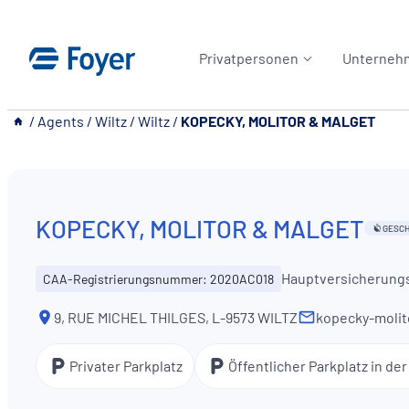
Zum
Inhalt
Privatpersonen
Unterneh
springen
__
/
Agents
/
Wiltz
/
Wiltz
/
KOPECKY, MOLITOR & MALGET
KOPECKY, MOLITOR & MALGET
GESC
Hauptversicherung
CAA-Registrierungsnummer: 2020AC018
9, RUE MICHEL THILGES, L-9573 WILTZ
kopecky-molit
Privater Parkplatz
Öffentlicher Parkplatz in de