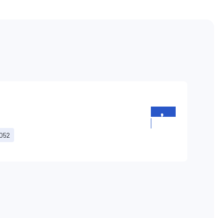
+352
957451
G052