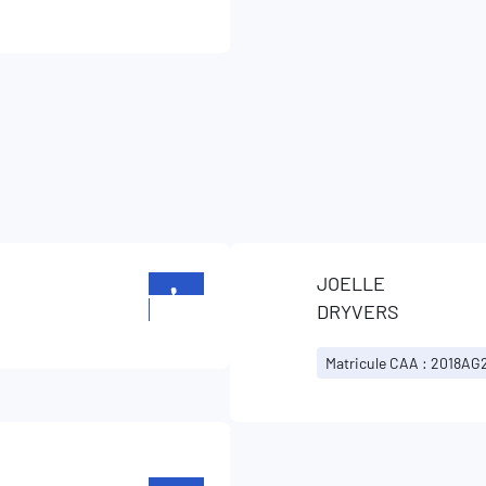
JOELLE
+352
DRYVERS
957451
Matricule CAA : 2018AG