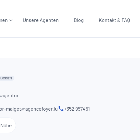
men
Unsere Agenten
Blog
Kontakt & FAQ
HLOSSEN
sagentur
or-malget@agencefoyer.lu
+352 957451
r Nähe