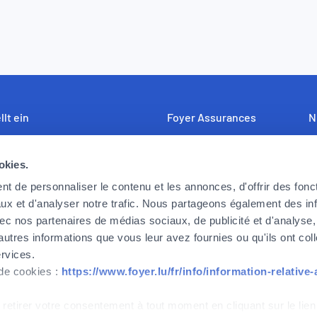
llt ein
Foyer Assurances
N
uf der Suche nach engagierten,
12, rue Léon Laval,
U
bereiten und begeisterungsfähigen
L-3372 Leudelange
Fo
okies.
rn und Mitarbeiterinnen, die die
F
t de personnaliser le contenu et les annonces, d'offrir des fonct
Derzeit
geschlossen
derungen von heute und morgen
K
ux et d'analyser notre trafic. Nous partageons également des in
öchten. Können Sie sich in dieser
 avec nos partenaires de médias sociaux, de publicité et d'analyse
+352
437 437
ung wiedererkennen? Dann warten
autres informations que vous leur avez fournies ou qu'ils ont col
änger!
ervices.
 de cookies :
https://www.foyer.lu/fr/info/information-relative
 Sie sich noch heute
Kontakt
 retirer votre consentement à tout moment en cliquant sur le lien