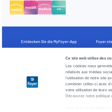
Entdecken Sie die MyFoyer-App
Foyer ste
Einfach und intuitiv: unkomplizierte
Wir sind a
Erstattung medizinischer Kosten. Sie
leistungs
Ce site web utilise des co
verfolgen Ihre Schadensfälle in Echtzeit und
Mitarbeite
Les cookies nous permetten
erhalten rund um die Uhr und an 7 Tagen der
Herausfor
relatives aux médias socia
Woche Hilfestellung über das Notfalltelefon.
angehen m
l'utilisation de notre site
Beschreib
combiner celles-ci avec d'
Sie nicht l
votre utilisation de leurs s
Découvrez notre politique
Bewerben
Vous avez la possibilité de