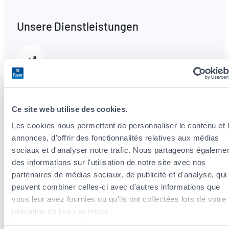
Unsere Dienstleistungen
Steueroptimierung
Wir analysieren Ihre Situation und beraten Sie
zu Steuerabzügen im Rahmen Ihrer
Ce site web utilise des cookies.
Versicherungsprämien.
Les cookies nous permettent de personnaliser le contenu et 
annonces, d'offrir des fonctionnalités relatives aux médias
sociaux et d'analyser notre trafic. Nous partageons égaleme
Vorsorge- und Vermögensversicherung
des informations sur l'utilisation de notre site avec nos
partenaires de médias sociaux, de publicité et d'analyse, qui
Umfassende und flexible Lösungen, die an
peuvent combiner celles-ci avec d'autres informations que
Ihren Lebenszyklus angepasst sind.
vous leur avez fournies ou qu'ils ont collectées lors de votre
utilisation de leurs services.
Découvrez notre politique de cookies :