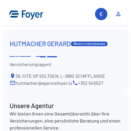
Zum
Inhalt
Kun
springen
HUTMACHER GERARD
NACH VEREINBARUNG
Diese
Öffnungszeiten
Kontaktieren
Information
Versicherungsagent
ansehen
Sie
teilen
uns
39, CITE OP SOLTGEN, L-3862 SCHIFFLANGE
hutmacher@agencefoyer.lu
+352 545527
Unsere Agentur
Wir bieten Ihnen eine Gesamtübersicht über Ihre
Versicherungen, eine persönliche Beratung und einen
professionellen Service.
Auf unserer Website suchen