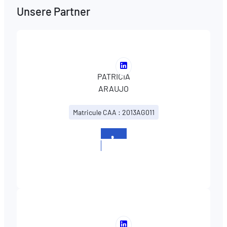
Unsere Partner
Voir
PATRICIA
le
ARAUJO
profil
LinkedIn
Matricule CAA : 2013AG011
de
PATRICIA
ARAUJO
+352
2627621
Voir