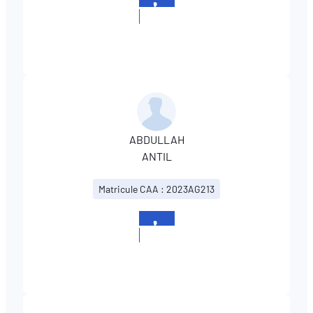
+352
2627621
ABDULLAH
ANTIL
Matricule CAA : 2023AG213
+352
2627621