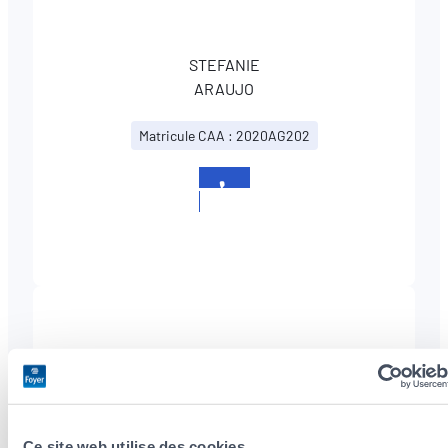
STEFANIE
ARAUJO
Matricule CAA : 2020AG202
+352
2627621
SABRINA
DEVACHT
Ce site web utilise des cookies.