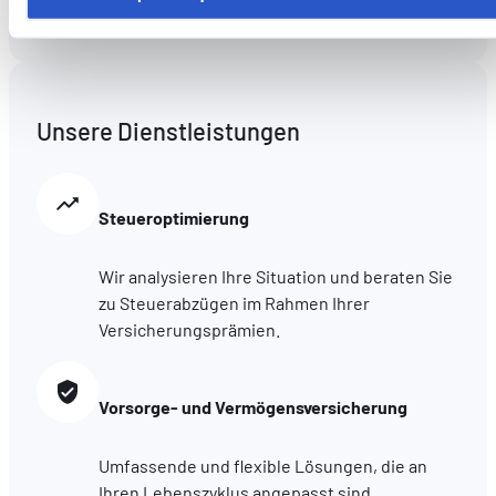
cookies utilisés ici, il se peut que certaines fonctionnalités o
parties de ce site Web ne soient plus normalement
accessibles. D'autres sont utilisés pour :
Améliorer votre expérience utilisateur, en personnalisant
vos fonctionnalités et en se souvenant de vos choix.
Unsere Dienstleistungen
Mesurer l'audience en suivant le nombre de visiteurs et e
comprenant comment vous arrivez sur notre site.
Proposer des offres et services personnalisés et en suivr
Steueroptimierung
les performances. Partager des informations avec les résea
sociaux utilisés et vous permettre de visualiser du contenu
Wir analysieren Ihre Situation und beraten Sie
hébergé sur un site externe.
zu Steuerabzügen im Rahmen Ihrer
Versicherungsprämien.
Vorsorge- und Vermögensversicherung
Umfassende und flexible Lösungen, die an
Ihren Lebenszyklus angepasst sind.