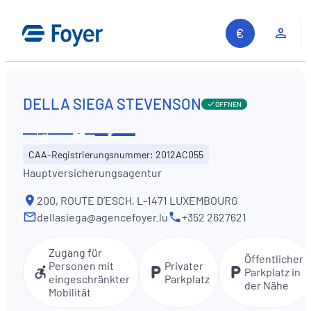
Zum
Inhalt
Kun
springen
DELLA SIEGA STEVENSON
ÖFFNEN
Diese
Öffnungszeiten
Kontaktieren
Information
CAA-Registrierungsnummer: 2012AC055
ansehen
Sie
teilen
Hauptversicherungsagentur
uns
200, ROUTE D’ESCH, L-1471 LUXEMBOURG
dellasiega@agencefoyer.lu
+352 2627621
Zugang für
Öffentlicher
Personen mit
Privater
Parkplatz in
eingeschränkter
Parkplatz
der Nähe
Mobilität
Auf unserer Website suchen