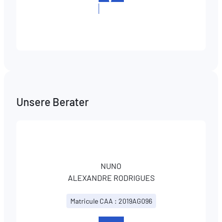
PLEIMLING
+352
2627621
Unsere Berater
NUNO
ALEXANDRE RODRIGUES
Matricule CAA : 2019AG096