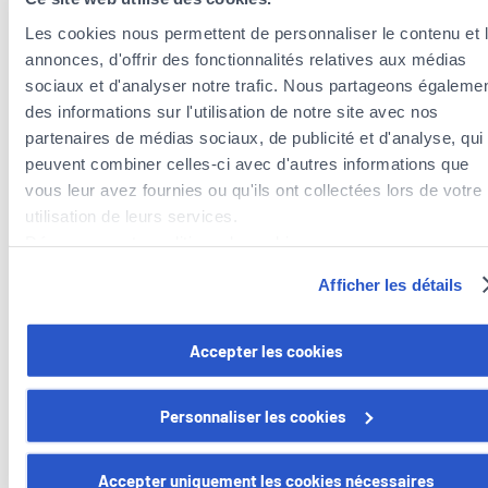
Matricule CAA : 2010AG017
Les cookies nous permettent de personnaliser le contenu et 
annonces, d'offrir des fonctionnalités relatives aux médias
+352
sociaux et d'analyser notre trafic. Nous partageons égaleme
2627621
des informations sur l'utilisation de notre site avec nos
partenaires de médias sociaux, de publicité et d'analyse, qui
peuvent combiner celles-ci avec d'autres informations que
vous leur avez fournies ou qu'ils ont collectées lors de votre
utilisation de leurs services.
Découvrez notre politique de cookies :
FABIO
https://www.foyer.lu/fr/info/information-relative-aux-
Afficher les détails
OLIVEIRA MOTA
cookies/
Matricule CAA : 2025AG026
Vous avez la possibilité de retirer votre consentement à tout
Accepter les cookies
moment en cliquant sur le lien "gestion des cookies" en bas 
page.
+352
Personnaliser les cookies
2627621
Certains de ces cookies sont strictement nécessaires au bo
fonctionnement du site. Notez que si vous désactivez des
Accepter uniquement les cookies nécessaires