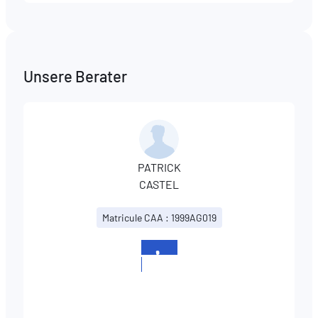
Unsere Berater
PATRICK
CASTEL
Matricule CAA : 1999AG019
+352
273204246