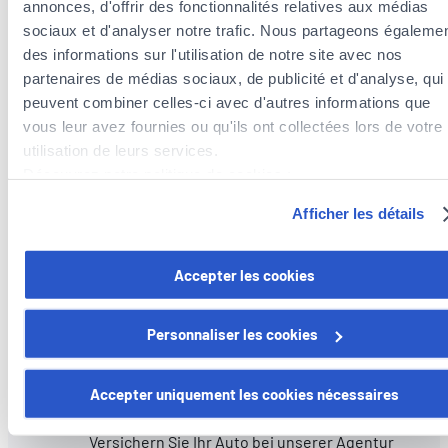
annonces, d'offrir des fonctionnalités relatives aux médias
sociaux et d'analyser notre trafic. Nous partageons égaleme
des informations sur l'utilisation de notre site avec nos
Steueroptimierung
partenaires de médias sociaux, de publicité et d'analyse, qui
peuvent combiner celles-ci avec d'autres informations que
Wir analysieren Ihre Situation und beraten Sie
vous leur avez fournies ou qu'ils ont collectées lors de votre
zu Steuerabzügen im Rahmen Ihrer
utilisation de leurs services.
Versicherungsprämien.
Découvrez notre politique de cookies :
https://www.foyer.lu/fr/info/information-relative-aux-
Afficher les détails
cookies/
Vorsorge- und Vermögensversicherung
Vous avez la possibilité de retirer votre consentement à tout
Accepter les cookies
Umfassende und flexible Lösungen, die an
moment en cliquant sur le lien "gestion des cookies" en bas 
Ihren Lebenszyklus angepasst sind.
page.
Personnaliser les cookies
Certains de ces cookies sont strictement nécessaires au bo
Fahrzeugzulassung
fonctionnement du site. Notez que si vous désactivez des
Accepter uniquement les cookies nécessaires
cookies utilisés ici, il se peut que certaines fonctionnalités o
parties de ce site Web ne soient plus normalement
Versichern Sie Ihr Auto bei unserer Agentur