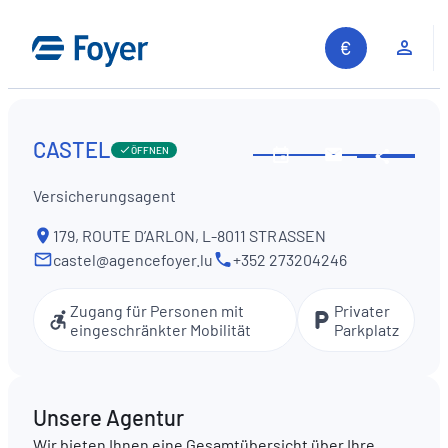
Zum
Inhalt
Kun
springen
CASTEL
ÖFFNEN
Diese
Öffnungszeiten
Kontaktiere
Inform
ansehen
Sie
Versicherungsagent
teilen
uns
179, ROUTE D’ARLON, L-8011 STRASSEN
castel@agencefoyer.lu
+352 273204246
Zugang für Personen mit
Privater
eingeschränkter Mobilität
Parkplatz
Unsere Agentur
Auf unserer Website suchen
Wir bieten Ihnen eine Gesamtübersicht über Ihre