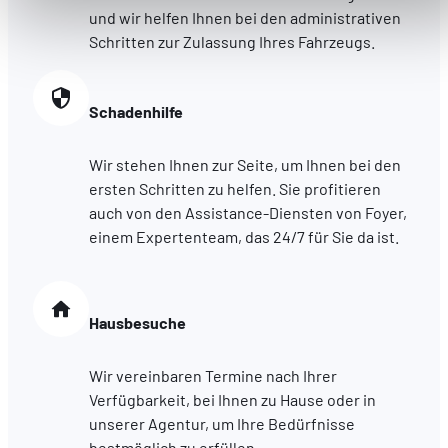
accessibles. D'autres sont utilisés pour :
und wir helfen Ihnen bei den administrativen
Améliorer votre expérience utilisateur, en personnalisant
Schritten zur Zulassung Ihres Fahrzeugs.
vos fonctionnalités et en se souvenant de vos choix.
Mesurer l'audience en suivant le nombre de visiteurs et e
Schadenhilfe
comprenant comment vous arrivez sur notre site.
Proposer des offres et services personnalisés et en suivr
les performances. Partager des informations avec les résea
Wir stehen Ihnen zur Seite, um Ihnen bei den
sociaux utilisés et vous permettre de visualiser du contenu
ersten Schritten zu helfen. Sie profitieren
hébergé sur un site externe.
auch von den Assistance-Diensten von Foyer,
einem Expertenteam, das 24/7 für Sie da ist.
Hausbesuche
Wir vereinbaren Termine nach Ihrer
Verfügbarkeit, bei Ihnen zu Hause oder in
unserer Agentur, um Ihre Bedürfnisse
bestmöglich zu erfüllen.