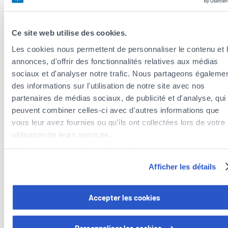
Ce site web utilise des cookies.
Les cookies nous permettent de personnaliser le contenu et 
annonces, d'offrir des fonctionnalités relatives aux médias
sociaux et d'analyser notre trafic. Nous partageons égaleme
des informations sur l'utilisation de notre site avec nos
partenaires de médias sociaux, de publicité et d'analyse, qui
peuvent combiner celles-ci avec d'autres informations que
Versicherungsagenten in der Nähe der
vous leur avez fournies ou qu'ils ont collectées lors de votre
Gemeinde Weiler-la-Tour
utilisation de leurs services.
Versicherungsagenten in der Gemeinde Hesperange
Découvrez notre politique de cookies :
Versicherungsagenten in der Gemeinde Dalheim
https://www.foyer.lu/fr/info/information-relative-aux-
Afficher les détails
Versicherungsagenten in der Gemeinde Frisange
cookies/
Versicherungsagenten in der Gemeinde Mondorf-les-
Bains
Vous avez la possibilité de retirer votre consentement à tout
Accepter les cookies
moment en cliquant sur le lien "gestion des cookies" en bas 
Versicherungsagenten in der Gemeinde Contern
page.
Personnaliser les cookies