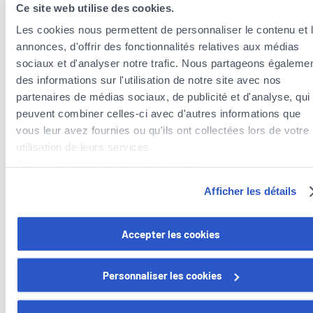
Ce site web utilise des cookies.
Les cookies nous permettent de personnaliser le contenu et 
annonces, d'offrir des fonctionnalités relatives aux médias
sociaux et d'analyser notre trafic. Nous partageons égaleme
des informations sur l'utilisation de notre site avec nos
partenaires de médias sociaux, de publicité et d'analyse, qui
peuvent combiner celles-ci avec d'autres informations que
Versicherungsagenten in der Nähe der
vous leur avez fournies ou qu'ils ont collectées lors de votre
Gemeinde Frisange
utilisation de leurs services.
Découvrez notre politique de cookies :
Versicherungsagenten in der Gemeinde Dalheim
https://www.foyer.lu/fr/info/information-relative-aux-
Versicherungsagenten in der Gemeinde Weiler-la-Tour
Afficher les détails
cookies/
Versicherungsagenten in der Gemeinde Mondorf-les-
Bains
Vous avez la possibilité de retirer votre consentement à tout
Accepter les cookies
moment en cliquant sur le lien "gestion des cookies" en bas 
page.
Personnaliser les cookies
Certains de ces cookies sont strictement nécessaires au bo
Foyer Assurances