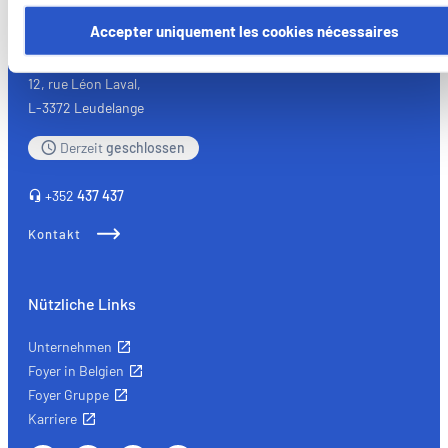
Certains de ces cookies sont strictement nécessaires au bo
fonctionnement du site. Notez que si vous désactivez des
Accepter uniquement les cookies nécessaires
Foyer Assurances
cookies utilisés ici, il se peut que certaines fonctionnalités o
parties de ce site Web ne soient plus normalement
12, rue Léon Laval,
accessibles. D'autres sont utilisés pour :
L-3372 Leudelange
Améliorer votre expérience utilisateur, en personnalisant
Derzeit
geschlossen
vos fonctionnalités et en se souvenant de vos choix.
Mesurer l'audience en suivant le nombre de visiteurs et e
+352
437 437
comprenant comment vous arrivez sur notre site.
Proposer des offres et services personnalisés et en suivr
Kontakt
les performances. Partager des informations avec les résea
sociaux utilisés et vous permettre de visualiser du contenu
hébergé sur un site externe.
Nützliche Links
Unternehmen
Foyer in Belgien
Foyer Gruppe
Karriere