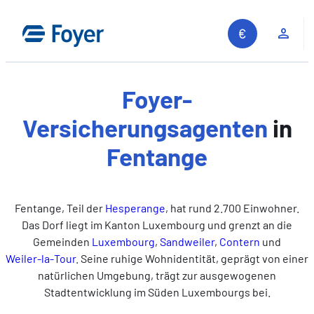
Zum
Inhalt
Kun
springen
Foyer-
Versicherungsagenten
in
Fentange
Fentange, Teil der
Hesperange
, hat rund 2.700 Einwohner.
Das Dorf liegt im Kanton Luxembourg und grenzt an die
Gemeinden
Luxembourg
,
Sandweiler
,
Contern
und
Weiler‑la‑Tour
. Seine ruhige Wohnidentität, geprägt von einer
natürlichen Umgebung, trägt zur ausgewogenen
Stadtentwicklung im Süden Luxembourgs bei.
Auf unserer Website suchen