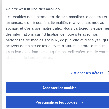
Alle Sprachen
Ce site web utilise des cookies.
Les cookies nous permettent de personnaliser le contenu et 
annonces, d'offrir des fonctionnalités relatives aux médias
sociaux et d'analyser notre trafic. Nous partageons égaleme
des informations sur l'utilisation de notre site avec nos
partenaires de médias sociaux, de publicité et d'analyse, qui
peuvent combiner celles-ci avec d'autres informations que
vous leur avez fournies ou qu'ils ont collectées lors de votre
utilisation de leurs services.
Versicherungsagenten in der Nähe der
Découvrez notre politique de cookies :
Gemeinde Fentange
https://www.foyer.lu/fr/info/information-relative-aux-
Afficher les détails
Versicherungsagenten in der Gemeinde Roeser
cookies/
Versicherungsagenten in der Gemeinde Weiler-la-Tour
Vous avez la possibilité de retirer votre consentement à tout
Versicherungsagenten in der Gemeinde Hesperange
Accepter les cookies
moment en cliquant sur le lien "gestion des cookies" en bas 
page.
Personnaliser les cookies