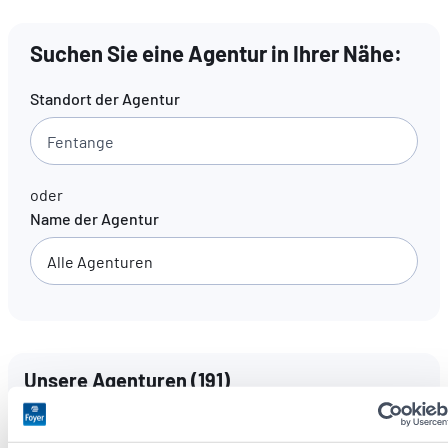
Suchen Sie eine Agentur in Ihrer Nähe:
DE
FR
EN
Standort der Agentur
oder
Name der Agentur
Unsere Agenturen
(
191
)
Sprachen