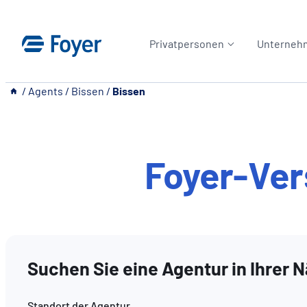
Zum
Inhalt
Privatpersonen
Unterneh
springen
__
/
Agents
/
Bissen
/
Bissen
Foyer-Ve
Suchen Sie eine Agentur in Ihrer 
Standort der Agentur