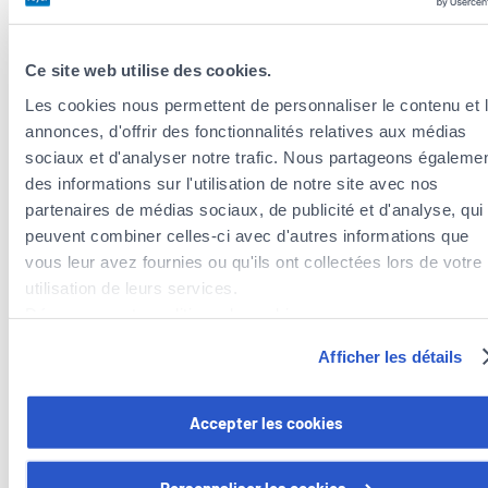
Ce site web utilise des cookies.
Les cookies nous permettent de personnaliser le contenu et 
annonces, d'offrir des fonctionnalités relatives aux médias
sociaux et d'analyser notre trafic. Nous partageons égaleme
des informations sur l'utilisation de notre site avec nos
partenaires de médias sociaux, de publicité et d'analyse, qui
peuvent combiner celles-ci avec d'autres informations que
Versicherungsagenten in der Nähe der
vous leur avez fournies ou qu'ils ont collectées lors de votre
Gemeinde Bissen
utilisation de leurs services.
Versicherungsagenten in der Gemeinde Schieren
Découvrez notre politique de cookies :
Versicherungsagenten in der Gemeinde Mersch
https://www.foyer.lu/fr/info/information-relative-aux-
Afficher les détails
Versicherungsagenten in der Gemeinde Mertzig
cookies/
Versicherungsagenten in der Gemeinde Nommern
Versicherungsagenten in der Gemeinde Vichten
Vous avez la possibilité de retirer votre consentement à tout
Accepter les cookies
moment en cliquant sur le lien "gestion des cookies" en bas 
Versicherungsagenten in der Gemeinde Colmar-Berg
page.
Personnaliser les cookies