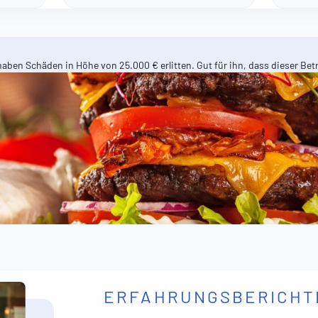
haben Schäden in Höhe von 25.000 € erlitten. Gut für ihn, dass dieser B
ERFAHRUNGSBERICHT