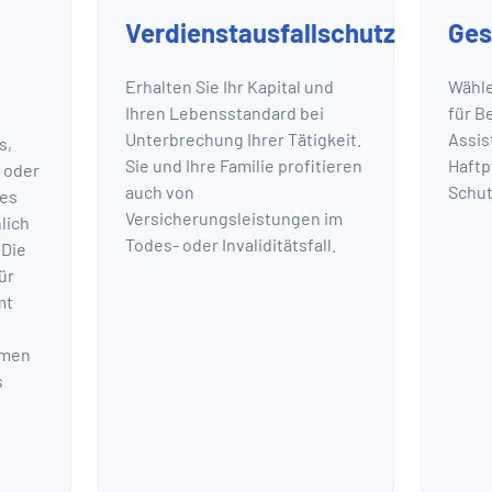
Verdienstausfallschutz
Ges
Erhalten Sie Ihr Kapital und
Wähle
Ihren Lebensstandard bei
für B
Unterbrechung Ihrer Tätigkeit.
Assis
s,
Sie und Ihre Familie profitieren
Haftp
 oder
auch von
Schut
nes
Versicherungsleistungen im
lich
Todes- oder Invaliditätsfall.
 Die
ür
mt
hmen
s