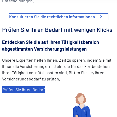
Entscheidungen.
Mesurer l'audience en suivant le nombre de visiteurs et e
comprenant comment vous arrivez sur notre site.
Proposer des offres et services personnalisés et en suivr
Konsultieren Sie die rechtlichen informationen
les performances. Partager des informations avec les résea
sociaux utilisés et vous permettre de visualiser du contenu
Prüfen Sie Ihren Bedarf mit wenigen Klicks
hébergé sur un site externe.
Entdecken Sie die auf Ihren Tätigkeitsbereich
abgestimmten Versicherungsleistungen
Unsere Experten helfen Ihnen, Zeit zu sparen, indem Sie mit
Ihnen die Versicherung ermitteln, die für das Fortbestehen
Ihrer Tätigkeit am nützlichsten sind. Bitten Sie sie, Ihren
Versicherungsbedarf zu prüfen.
Prüfen Sie Ihren Bedarf