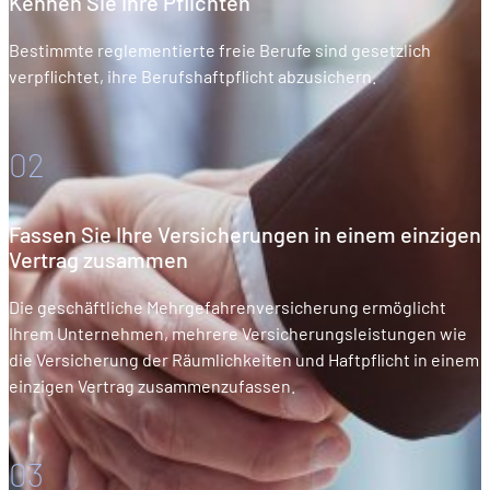
Kennen Sie Ihre Pflichten
Bestimmte reglementierte freie Berufe sind gesetzlich
verpflichtet, ihre Berufshaftpflicht abzusichern.
02
Fassen Sie Ihre Versicherungen in einem einzigen
Vertrag zusammen
Die geschäftliche Mehrgefahrenversicherung ermöglicht
Ihrem Unternehmen, mehrere Versicherungsleistungen wie
die Versicherung der Räumlichkeiten und Haftpflicht in einem
einzigen Vertrag zusammenzufassen.
03