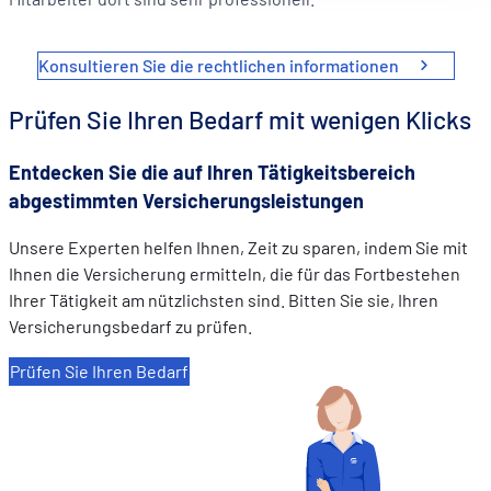
Mesurer l'audience en suivant le nombre de visiteurs et e
comprenant comment vous arrivez sur notre site.
Proposer des offres et services personnalisés et en suivr
Konsultieren Sie die rechtlichen informationen
les performances. Partager des informations avec les résea
sociaux utilisés et vous permettre de visualiser du contenu
Prüfen Sie Ihren Bedarf mit wenigen Klicks
hébergé sur un site externe.
Entdecken Sie die auf Ihren Tätigkeitsbereich
abgestimmten Versicherungsleistungen
Unsere Experten helfen Ihnen, Zeit zu sparen, indem Sie mit
Ihnen die Versicherung ermitteln, die für das Fortbestehen
Ihrer Tätigkeit am nützlichsten sind. Bitten Sie sie, Ihren
Versicherungsbedarf zu prüfen.
Prüfen Sie Ihren Bedarf