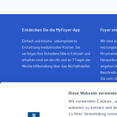
Entdecken Sie die MyFoyer-App
Foyer ste
Einfach und intuitiv: unkomplizierte
Wir sind a
Erstattung medizinischer Kosten. Sie
leistungsb
verfolgen Ihre Schadensfälle in Echtzeit und
Mitarbeite
erhalten rund um die Uhr und an 7 Tagen der
Herausfor
Woche Hilfestellung über das Notfalltelefon.
angehen mö
Beschreib
Sie nicht l
Bewerben
Diese Webseite verwende
Wir verwenden Cookies, um
anbieten zu können und di
Sitemap
Privatsphäre
Rechtliche Hinweise
Allgemeine B
zu Ihrer Verwendung unser