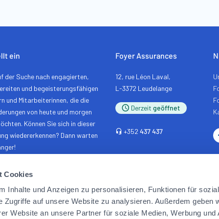
llt ein
Foyer Assurances
N
uf der Suche nach engagierten,
12, rue Léon Laval,
U
ereiten und begeisterungsfähigen
L-3372 Leudelange
Fo
rn und Mitarbeiterinnen, die die
F
Derzeit
geöffnet
derungen von heute und morgen
Ka
chten. Können Sie sich in dieser
+352
437 437
ung wiedererkennen? Dann warten
änger!
 Sie sich noch heute
Kontakt
t Cookies
 Inhalte und Anzeigen zu personalisieren, Funktionen für sozia
e Zugriffe auf unsere Website zu analysieren. Außerdem geben w
edingungen
IPID
Verwaltung von Cookies
er Website an unsere Partner für soziale Medien, Werbung und 