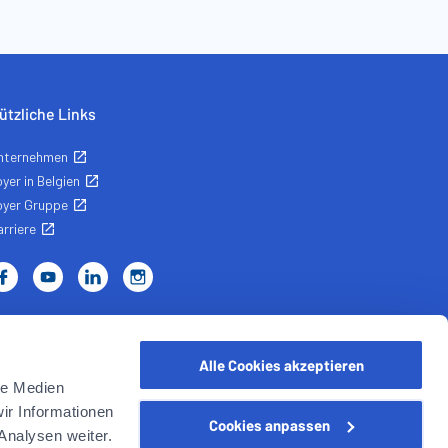
ützliche Links
nternehmen
yer in Belgien
oyer Gruppe
rriere
Alle Cookies akzeptieren
le Medien
ir Informationen
Cookies anpassen
WEALINS
CapitalatWork
Global Health
Analysen weiter.