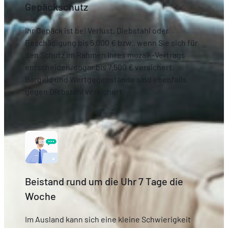
Gepäckschutz
Ihr Gepäck ist bei Verlust, Diebstahl oder
Beschädigung bis 5.000 € bzw., wenn Sie sich für
den Schutz im Rahmen Ihres mozaïk-Vertrags
entscheiden, sogar bis 7.500 € versichert.
Bargeld und Wertgegenstände sind ebenfalls
gegen Diebstahl versichert.
Beistand rund um die Uhr 7 Tage die
Woche
Im Ausland kann sich eine kleine Schwierigkeit