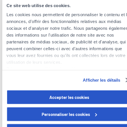
:
Ce site web utilise des cookies.
Mehr lesen
Urlaub
Les cookies nous permettent de personnaliser le contenu et 
am
annonces, d'offrir des fonctionnalités relatives aux médias
Swimming
sociaux et d'analyser notre trafic. Nous partageons égaleme
Pool:
des informations sur l'utilisation de notre site avec nos
Umzug: So gelingt ein Neubeginn in
So
partenaires de médias sociaux, de publicité et d'analyse, qui
Luxemburg
wird
peuvent combiner celles-ci avec d'autres informations que
das
vous leur avez fournies ou qu'ils ont collectées lors de votre
Ein Umzug nach Luxemburg ist der Beginn eines
Baden
utilisation de leurs services.
neuen persönlichen und beruflichen
sicher.
Découvrez notre politique de cookies :
Abenteuers. Das Großherzogtum zieht mit
https://www.foyer.lu/fr/info/information-relative-aux-
seinen Karrierechancen, der Kaufkraft und der
Afficher les détails
cookies/
Lebensqualität immer mehr europäische und
internationale Expats…
Vous avez la possibilité de retirer votre consentement à tout
Accepter les cookies
moment en cliquant sur le lien "gestion des cookies" en bas 
:
Mehr lesen
page.
Umzug:
Personnaliser les cookies
So
Certains de ces cookies sont strictement nécessaires au bo
gelingt