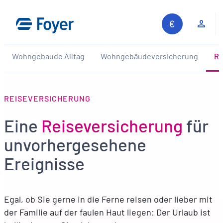
Zum
Inhalt
Kun
springen
Wohngebaude Alltag
Wohngebäudeversicherung
Re
REISEVERSICHERUNG
Eine
Reiseversicherung
für
unvorhergesehene
Ereignisse
Egal, ob Sie gerne in die Ferne reisen oder lieber mit
der Familie auf der faulen Haut liegen: Der Urlaub ist
Auf unserer Website suchen