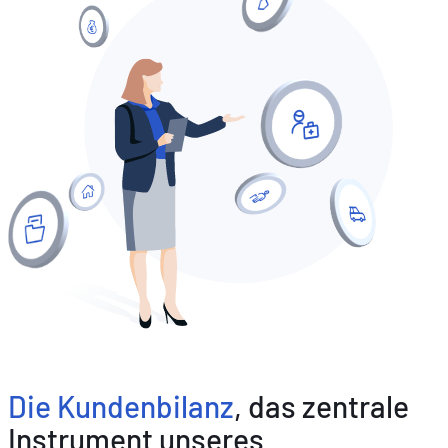
mit
einer
passenden
Versicherung
vor.
Die Kundenbilanz
, das zentrale
Instrument unseres