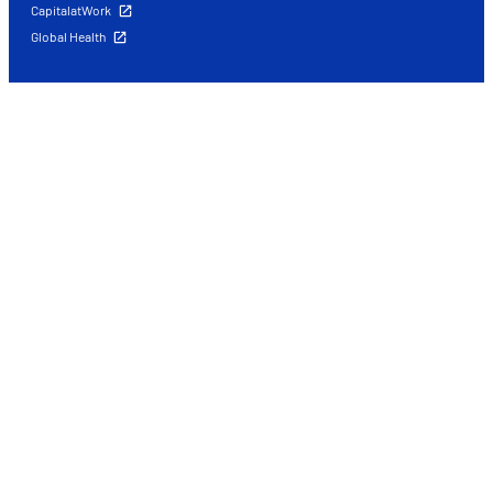
CapitalatWork
Global Health