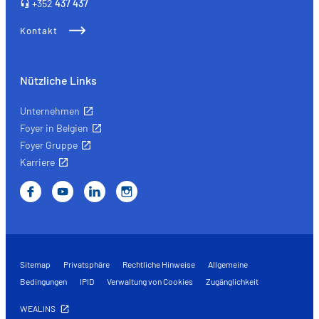
+352
437 437
vor.
Kontakt
Nützliche Links
Unternehmen
Foyer in Belgien
Foyer Gruppe
Karriere
Sitemap
Privatsphäre
Rechtliche Hinweise
Allgemeine
Bedingungen
IPID
Verwaltung von Cookies
Zugänglichkeit
WEALINS