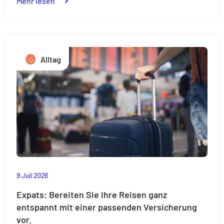
:
Mehr lesen
Umzug:
So
gelingt
ein
Alltag
Neubeginn
in
Luxemburg
9 Juli 2026
Expats: Bereiten Sie Ihre Reisen ganz
entspannt mit einer passenden Versicherung
vor.