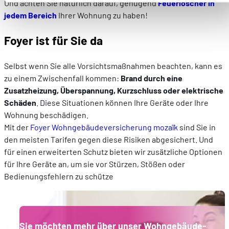
Und achten Sie natürlich darauf, genügend
Feuerlöscher in
parties de ce site Web ne soient plus normalement
jedem Bereich
Ihrer Wohnung zu haben!
accessibles. D'autres sont utilisés pour :
Améliorer votre expérience utilisateur, en personnalisant
Foyer ist für Sie da
vos fonctionnalités et en se souvenant de vos choix.
Mesurer l'audience en suivant le nombre de visiteurs et e
Selbst wenn Sie alle Vorsichtsmaßnahmen beachten, kann es
comprenant comment vous arrivez sur notre site.
zu einem Zwischenfall kommen:
Brand durch eine
Proposer des offres et services personnalisés et en suivr
Zusatzheizung, Überspannung, Kurzschluss oder elektrische
les performances. Partager des informations avec les résea
Schäden
. Diese Situationen können Ihre Geräte oder Ihre
sociaux utilisés et vous permettre de visualiser du contenu
Wohnung beschädigen.
hébergé sur un site externe.
Mit der
Foyer Wohngebäudeversicherung mozaïk
sind Sie in
den meisten Tarifen gegen diese Risiken abgesichert. Und
für einen erweiterten Schutz bieten wir zusätzliche Optionen
für Ihre Geräte an, um sie vor Stürzen, Stößen oder
Bedienungsfehlern zu schütze
Sie möchten mehr über unser Wohngebäude-