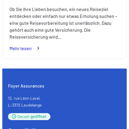
Ob Sie Ihre Lieben besuchen, ein neues Reiseziel
entdecken oder einfach nur etwas Erholung suchen –
eine gute Reisevorbereitung ist unerlässlich. Dazu
gehört auch eine gute Versicherung. Die
Reiseversicherung wird…
:
Mehr lesen
Expats:
Bereiten
Sie
Ihre
Reisen
Foyer Assurances
ganz
entspannt
12, rue Léon Laval,
mit
L-3372 Leudelange
einer
Derzeit
geöffnet
passenden
Versicherung