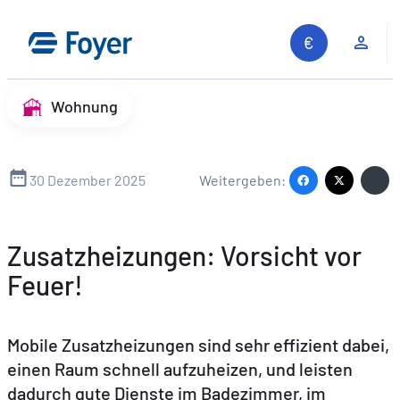
Zum
Inhalt
Kun
springen
Wohnung
30 Dezember 2025
Weitergeben:
Zusatzheizungen: Vorsicht vor
Feuer!
Mobile Zusatzheizungen sind sehr effizient dabei,
einen Raum schnell aufzuheizen, und leisten
dadurch gute Dienste im Badezimmer, im
Auf unserer Website suchen