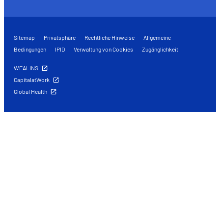
Sitemap
Privatsphäre
Rechtliche Hinweise
Allgemeine
Bedingungen
IPID
Verwaltung von Cookies
Zugänglichkeit
WEALINS
CapitalatWork
Global Health