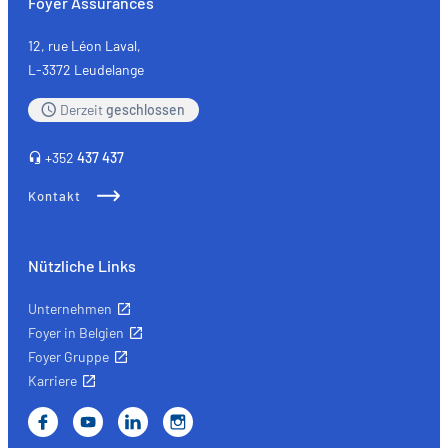
Foyer Assurances
und
Selbstständige:
12, rue Léon Laval,
die
L-3372 Leudelange
wichtigsten
Derzeit
geschlossen
Versicherungen
+352
437 437
Kontakt
Nützliche Links
Unternehmen
Foyer in Belgien
Foyer Gruppe
Karriere