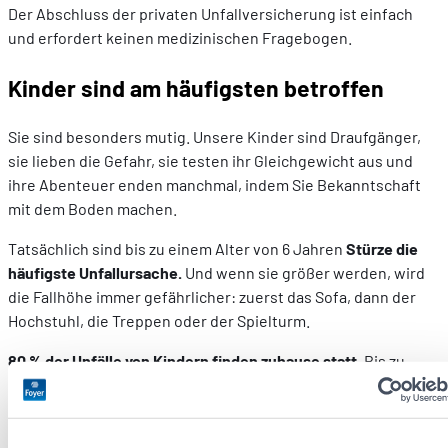
Der Abschluss der privaten Unfallversicherung ist einfach
und erfordert keinen medizinischen Fragebogen.
Kinder sind am häufigsten betroffen
Sie sind besonders mutig. Unsere Kinder sind Draufgänger,
sie lieben die Gefahr, sie testen ihr Gleichgewicht aus und
ihre Abenteuer enden manchmal, indem Sie Bekanntschaft
mit dem Boden machen.
Tatsächlich sind bis zu einem Alter von 6 Jahren
Stürze die
häufigste Unfallursache.
Und wenn sie größer werden, wird
die Fallhöhe immer gefährlicher: zuerst das Sofa, dann der
Hochstuhl, die Treppen oder der Spielturm.
80 % der Unfälle von Kindern finden zuhause statt.
Bis zu
einem Jahr geschehen sie im Wesentlichen in der Küche, im
Schlafzimmer und im Badezimmer. Von 1 bis 4 Jahren werden
die gefährlichsten Orte im Haus die Küche und das