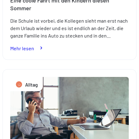
Eine coole Fahrt mit den Kindern diesen
Sommer
Die Schule ist vorbei, die Kollegen sieht man erst nach
dem Urlaub wieder und es ist endlich an der Zeit, die
ganze Familie ins Auto zu stecken und in den…
:
Mehr lesen
Eine
coole
Fahrt
mit
Alltag
den
Kindern
diesen
Sommer