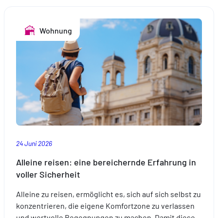
Sie
Ihre
Wohnung
Reisen
ganz
entspannt
mit
einer
passenden
Versicherung
vor.
24 Juni 2026
Alleine reisen: eine bereichernde Erfahrung in
voller Sicherheit
Alleine zu reisen, ermöglicht es, sich auf sich selbst zu
konzentrieren, die eigene Komfortzone zu verlassen
und wertvolle Begegnungen zu machen. Damit diese