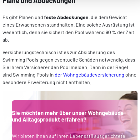
Plane und Abdeckungen
vos fonctionnalités et en se souvenant de vos choix.
Mesurer l'audience en suivant le nombre de visiteurs et e
Es gibt Planen und
feste Abdeckungen
, die dem Gewicht
comprenant comment vous arrivez sur notre site.
eines Erwachsenen standhalten. Eine solche Ausrüstung ist
Proposer des offres et services personnalisés et en suivr
wesentlich, denn sie sichert den Pool während 90 % der Zeit
les performances. Partager des informations avec les résea
ab.
sociaux utilisés et vous permettre de visualiser du contenu
Versicherungstechnisch ist es zur Absicherung des
hébergé sur un site externe.
Swimming Pools gegen eventuelle Schäden notwendig, dass
Sie Ihrem Versicherer den Pool melden. Denn in der Regel
sind Swimming Pools in
der Wohngebäudeversicherung
ohne
besondere Erweiterung nicht enthalten.
Sie möchten mehr über unser Wohngebäude-
und Alltagsprodukt erfahren?
Wir bieten Ihnen auf Ihren Lebensstil ausgerichtete