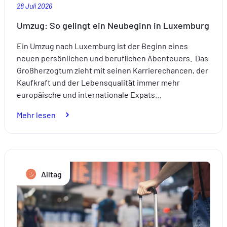
28 Juli 2026
Umzug: So gelingt ein Neubeginn in Luxemburg
Ein Umzug nach Luxemburg ist der Beginn eines
neuen persönlichen und beruflichen Abenteuers. Das
Großherzogtum zieht mit seinen Karrierechancen, der
Kaufkraft und der Lebensqualität immer mehr
europäische und internationale Expats…
:
Mehr lesen
Umzug:
So
gelingt
ein
Alltag
Neubeginn
in
Luxemburg