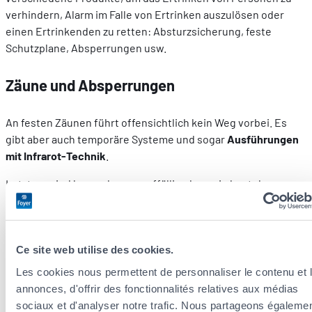
verhindern, Alarm im Falle von Ertrinken auszulösen oder
einen Ertrinkenden zu retten: Absturzsicherung, feste
Schutzplane, Absperrungen usw.
Zäune und Absperrungen
An festen Zäunen führt offensichtlich kein Weg vorbei. Es
gibt aber auch temporäre Systeme und sogar
Ausführungen
mit Infrarot-Technik
.
Letztere sind besonders unauffällig, denn sie bestehen nur
aus vier Säulen, die an den vier Ecken des Pools aufgestellt
werden. Sie lösen Alarm aus, wenn jemand in den
abgesicherten Bereich tritt.
Ce site web utilise des cookies.
Schwimmende Alarmanlagen
Les cookies nous permettent de personnaliser le contenu et 
annonces, d'offrir des fonctionnalités relatives aux médias
sociaux et d'analyser notre trafic. Nous partageons égaleme
Diese Anlagen erkennen
Wasserbewegungen
: Sobald jemand