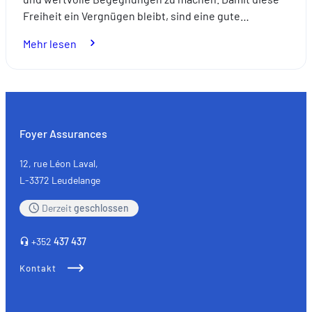
Freiheit ein Vergnügen bleibt, sind eine gute…
:
Mehr lesen
Alleine
reisen:
eine
bereichernde
Erfahrung
Foyer Assurances
in
voller
12, rue Léon Laval,
Sicherheit
L-3372 Leudelange
Derzeit
geschlossen
+352
437 437
Kontakt