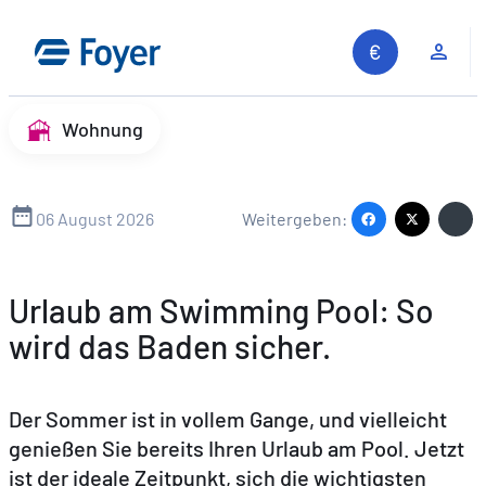
Zum
Inhalt
Kun
springen
Wohnung
06 August 2026
Weitergeben:
Urlaub am Swimming Pool: So
wird das Baden sicher.
Der Sommer ist in vollem Gange, und vielleicht
genießen Sie bereits Ihren Urlaub am Pool. Jetzt
ist der ideale Zeitpunkt, sich die wichtigsten
Auf unserer Website suchen