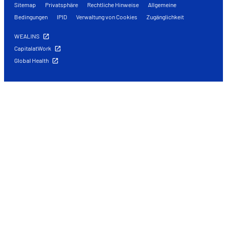
Sitemap
Privatsphäre
Rechtliche Hinweise
Allgemeine
Bedingungen
IPID
Verwaltung von Cookies
Zugänglichkeit
WEALINS
CapitalatWork
Global Health