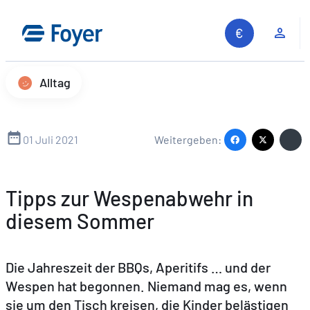
Zum
Inhalt
Kun
springen
Alltag
01 Juli 2021
Weitergeben:
Tipps zur Wespenabwehr in
diesem Sommer
Die Jahreszeit der BBQs, Aperitifs … und der
Wespen hat begonnen. Niemand mag es, wenn
sie um den Tisch kreisen, die Kinder belästigen
Auf unserer Website suchen