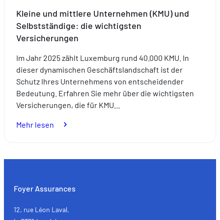
Kleine und mittlere Unternehmen (KMU) und
Selbstständige: die wichtigsten
Versicherungen
Im Jahr 2025 zählt Luxemburg rund 40.000 KMU. In
dieser dynamischen Geschäftslandschaft ist der
Schutz Ihres Unternehmens von entscheidender
Bedeutung. Erfahren Sie mehr über die wichtigsten
Versicherungen, die für KMU…
:
Mehr lesen
Kleine
und
mittlere
Unternehmen
(KMU)
Foyer Assurances
und
Selbstständige:
12, rue Léon Laval,
die