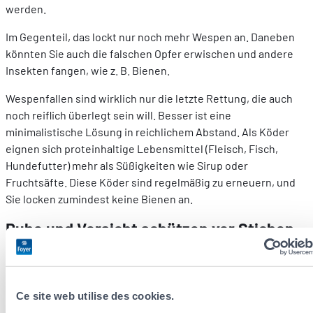
werden.
Im Gegenteil, das lockt nur noch mehr Wespen an. Daneben
könnten Sie auch die falschen Opfer erwischen und andere
Insekten fangen, wie z. B. Bienen.
Wespenfallen sind wirklich nur die letzte Rettung, die auch
noch reiflich überlegt sein will. Besser ist eine
minimalistische Lösung in reichlichem Abstand. Als Köder
eignen sich proteinhaltige Lebensmittel (Fleisch, Fisch,
Hundefutter) mehr als Süßigkeiten wie Sirup oder
Fruchtsäfte. Diese Köder sind regelmäßig zu erneuern, und
Sie locken zumindest keine Bienen an.
Ruhe und Vorsicht schützen vor Stichen
Das einzige Ziel der Wespe ist die Nahrungsaufnahme und
nicht, Sie zu stechen. Sie sticht nur, wenn sie sich bedroht
fühlt. Treten Sie ihr also nicht mit einer Fliegenkatsche oder
Ce site web utilise des cookies.
einem Lappen in der Hand entgegen, das macht sie nur