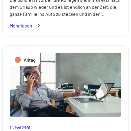
dem Urlaub wieder und es ist endlich an der Zeit, die
ganze Familie ins Auto zu stecken und in den…
:
Mehr lesen
Eine
coole
Fahrt
mit
Alltag
den
Kindern
diesen
Sommer
11 Juni 2026