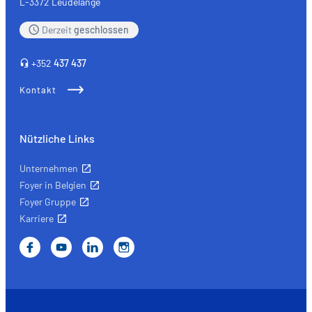
L-3372 Leudelange
wichtigsten
Derzeit
geschlossen
Versicherungen
+352
437 437
Kontakt
Nützliche Links
Unternehmen
Foyer in Belgien
Foyer Gruppe
Karriere