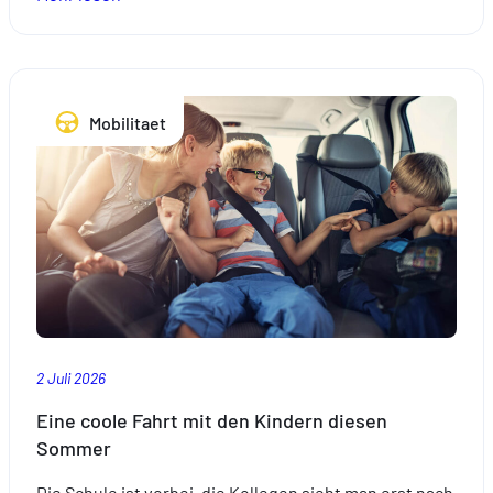
Expats:
Bereiten
Sie
Ihre
Mobilitaet
Reisen
ganz
entspannt
mit
einer
passenden
Versicherung
vor.
2 Juli 2026
Eine coole Fahrt mit den Kindern diesen
Sommer
Die Schule ist vorbei, die Kollegen sieht man erst nach