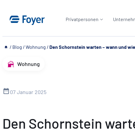
Zum
Inhalt
Privatpersonen
Unterneh
springen
__
/
Blog
/
Wohnung
/
Den Schornstein warten – wann und wie
Wohnung
07 Januar 2025
Den Schornstein wart