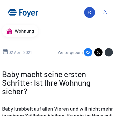
Zum
Inhalt
Kun
springen
Wohnung
02 April 2021
Weitergeben:
Baby macht seine ersten
Schritte: Ist Ihre Wohnung
sicher?
Baby krabbelt auf allen Vieren und will nicht mehr
in seinem Ställchen bleiben. Es geht im Haus auf
Auf unserer Website suchen