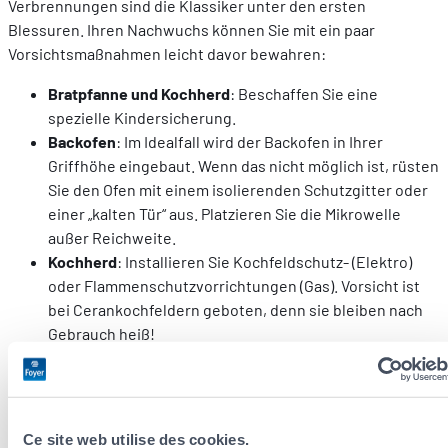
Verbrennungen sind die Klassiker unter den ersten
Blessuren. Ihren Nachwuchs können Sie mit ein paar
Vorsichtsmaßnahmen leicht davor bewahren:
Bratpfanne und Kochherd
: Beschaffen Sie eine
spezielle Kindersicherung.
Backofen
: Im Idealfall wird der Backofen in Ihrer
Griffhöhe eingebaut. Wenn das nicht möglich ist, rüsten
Sie den Ofen mit einem isolierenden Schutzgitter oder
einer „kalten Tür“ aus. Platzieren Sie die Mikrowelle
außer Reichweite.
Kochherd
: Installieren Sie Kochfeldschutz- (Elektro)
oder Flammenschutzvorrichtungen (Gas). Vorsicht ist
bei Cerankochfeldern geboten, denn sie bleiben nach
Gebrauch heiß!
Wasserhähne
: Montieren Sie Mischbatterien, die die
Wassertemperatur begrenzen. Stellen Sie die
Temperatur des Boilers auf maximal 50 °C.
Steckdosen
: Bevorzugen Sie Dosen mit
Ce site web utilise des cookies.