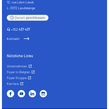
entspannt
12, rue Léon Laval,
mit
L-3372 Leudelange
einer
Derzeit
geschlossen
passenden
Versicherung
+352
437 437
vor.
Kontakt
Nützliche Links
Unternehmen
Foyer in Belgien
Foyer Gruppe
Karriere