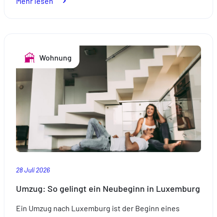
:
Mehr lesen
Urlaub
am
Swimming
Pool:
Wohnung
So
wird
das
Baden
sicher.
28 Juli 2026
Umzug: So gelingt ein Neubeginn in Luxemburg
Ein Umzug nach Luxemburg ist der Beginn eines