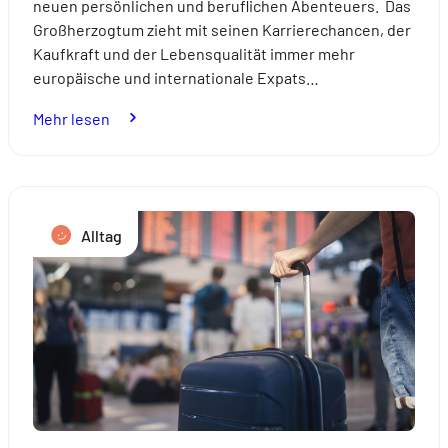
neuen persönlichen und beruflichen Abenteuers. Das
Großherzogtum zieht mit seinen Karrierechancen, der
Kaufkraft und der Lebensqualität immer mehr
europäische und internationale Expats…
:
Mehr lesen
Umzug:
So
gelingt
ein
Alltag
Neubeginn
in
Luxemburg