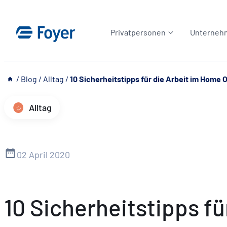
Zum
Inhalt
Privatpersonen
Unterneh
springen
__
/
Blog
/
Alltag
/
10 Sicherheitstipps für die Arbeit im Home O
Alltag
02 April 2020
10 Sicherheitstipps fü