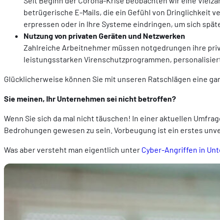
Seit Beginn der Corona-Krise beobachten wir eine Vielza
betrügerische E-Mails, die ein Gefühl von Dringlichkeit 
erpressen oder in Ihre Systeme eindringen, um sich späte
Nutzung von privaten Geräten und Netzwerken
Zahlreiche Arbeitnehmer müssen notgedrungen ihre privat
leistungsstarken Virenschutzprogrammen, personalisiert
Glücklicherweise können Sie mit unseren Ratschlägen eine ga
Sie meinen, Ihr Unternehmen sei nicht betroffen?
Wenn Sie sich da mal nicht täuschen! In einer aktuellen Umfra
Bedrohungen gewesen zu sein. Vorbeugung ist ein erstes unve
Was aber versteht man eigentlich unter
Cyber-Angriffen in U