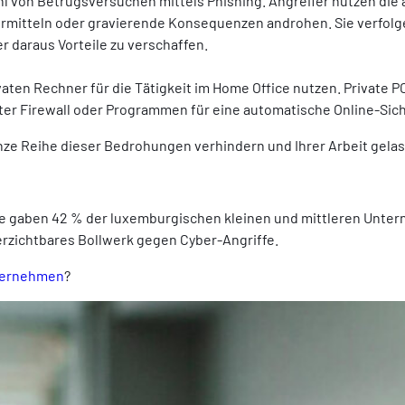
hl von Betrugsversuchen mittels Phishing. Angreifer nutzen die
vermitteln oder gravierende Konsequenzen androhen. Sie verfolge
r daraus Vorteile zu verschaffen.
en Rechner für die Tätigkeit im Home Office nutzen. Private P
er Firewall oder Programmen für eine automatische Online-Sic
nze Reihe dieser Bedrohungen verhindern und Ihrer Arbeit gel
ge gaben 42 % der luxemburgischen kleinen und mittleren Untern
rzichtbares Bollwerk gegen Cyber-Angriffe.
nternehmen
?