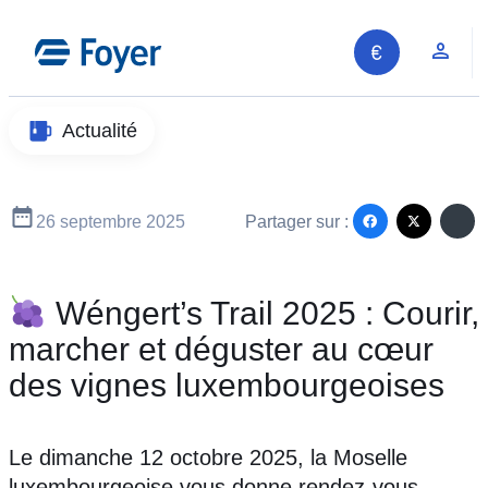
Aller
au
Espa
contenu
Actualité
26 septembre 2025
Partager sur :
Wéngert’s Trail 2025 : Courir,
marcher et déguster au cœur
des vignes luxembourgeoises
Le dimanche 12 octobre 2025, la Moselle
Recherche sur le site
luxembourgeoise vous donne rendez-vous