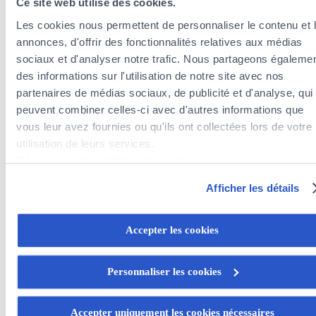
Ce site web utilise des cookies.
Découvrir medicis
Les cookies nous permettent de personnaliser le contenu et 
annonces, d'offrir des fonctionnalités relatives aux médias
sociaux et d'analyser notre trafic. Nous partageons égaleme
des informations sur l'utilisation de notre site avec nos
partenaires de médias sociaux, de publicité et d'analyse, qui
peuvent combiner celles-ci avec d'autres informations que
vous leur avez fournies ou qu'ils ont collectées lors de votre
Actualité
utilisation de leurs services.
Découvrez notre politique de cookies :
https://www.foyer.lu/fr/info/information-relative-aux-
Afficher les détails
cookies/
Vous avez la possibilité de retirer votre consentement à tout
Accepter les cookies
moment en cliquant sur le lien "gestion des cookies" en bas 
page.
Personnaliser les cookies
Certains de ces cookies sont strictement nécessaires au bo
3 août 2026
fonctionnement du site. Notez que si vous désactivez des
Accepter uniquement les cookies nécessaires