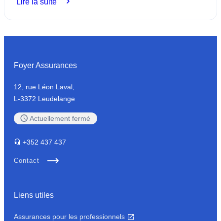
:
Lire la suite
40e
Foyer
Triathlon
International
d’Echternach
Foyer Assurances
12, rue Léon Laval,
L-3372 Leudelange
Actuellement
fermé
+352
437 437
Contact
Liens utiles
Assurances pour les professionnels