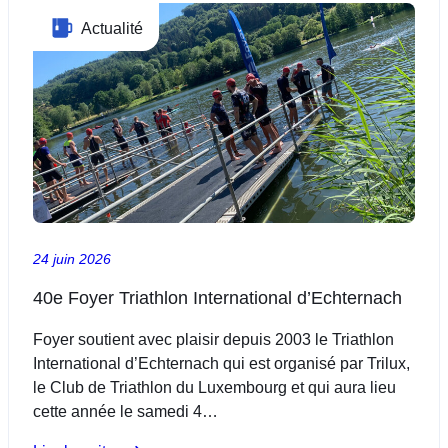
côtés
Actualité
de
Patrizia
Van
der
Weken
:
un
partenariat
placé
sous
24 juin 2026
le
signe
40e Foyer Triathlon International d’Echternach
de
Foyer soutient avec plaisir depuis 2003 le Triathlon
l’excellence
International d’Echternach qui est organisé par Trilux,
le Club de Triathlon du Luxembourg et qui aura lieu
cette année le samedi 4…