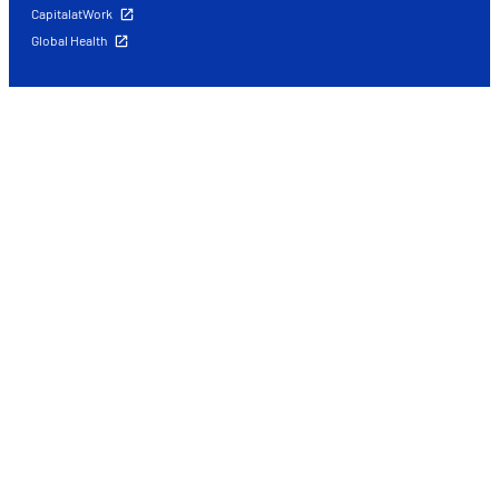
CapitalatWork
Global Health