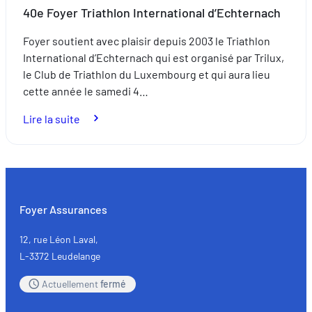
signe
40e Foyer Triathlon International d’Echternach
de
Foyer soutient avec plaisir depuis 2003 le Triathlon
l’excellence
International d’Echternach qui est organisé par Trilux,
le Club de Triathlon du Luxembourg et qui aura lieu
cette année le samedi 4…
:
Lire la suite
40e
Foyer
Triathlon
International
d’Echternach
Foyer Assurances
12, rue Léon Laval,
L-3372 Leudelange
Actuellement
fermé