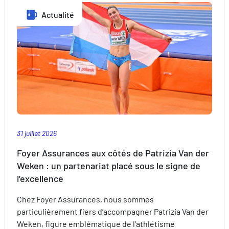
Une
comprenant comment vous arrivez sur notre site.
Actualité
fête
Proposer des offres et services personnalisés et en suivr
foraine
les performances. Partager des informations avec les résea
au
sociaux utilisés et vous permettre de visualiser du contenu
cœur
hébergé sur un site externe.
de
la
tradition
luxembourgeoise
31 juillet 2026
Foyer Assurances aux côtés de Patrizia Van der
Weken : un partenariat placé sous le signe de
l’excellence
Chez Foyer Assurances, nous sommes
particulièrement fiers d’accompagner Patrizia Van der
Weken, figure emblématique de l’athlétisme