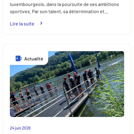
luxembourgeois, dans la poursuite de ses ambitions
sportives. Par son talent, sa détermination et…
:
Lire la suite
Foyer
Assurances
aux
côtés
Actualité
de
Patrizia
Van
der
Weken
:
un
partenariat
placé
sous
24 juin 2026
le