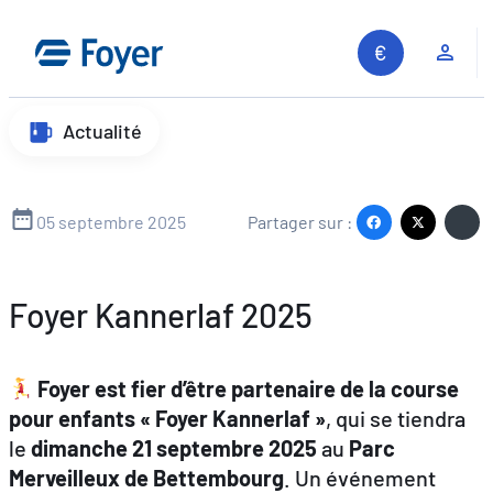
Aller
au
Espa
contenu
Actualité
05 septembre 2025
Partager sur :
Foyer Kannerlaf 2025
Foyer est fier d’être partenaire de la course
pour enfants « Foyer Kannerlaf »
, qui se tiendra
le
dimanche 21 septembre 2025
au
Parc
Merveilleux de Bettembourg
. Un événement
Recherche sur le site