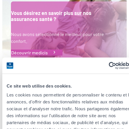
Vous désirez en savoir plus sur nos
assurances santé ?
Nous avons sélectionné le meilleur pour votre
confort.
Découvrir medicis
Ce site web utilise des cookies.
Les cookies nous permettent de personnaliser le contenu et 
annonces, d'offrir des fonctionnalités relatives aux médias
Actualité
sociaux et d'analyser notre trafic. Nous partageons égaleme
des informations sur l'utilisation de notre site avec nos
partenaires de médias sociaux, de publicité et d'analyse, qui