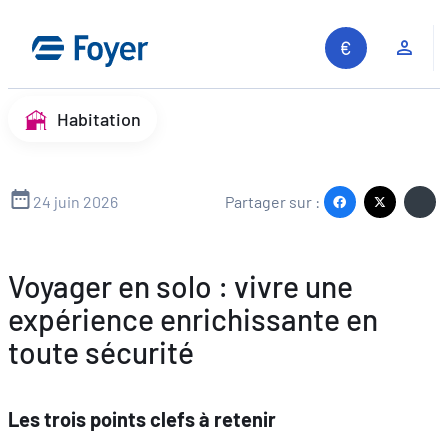
Aller
au
Espa
contenu
Habitation
24 juin 2026
Partager sur :
Voyager en solo : vivre une
expérience enrichissante en
toute sécurité
Les trois points clefs à retenir
Recherche sur le site