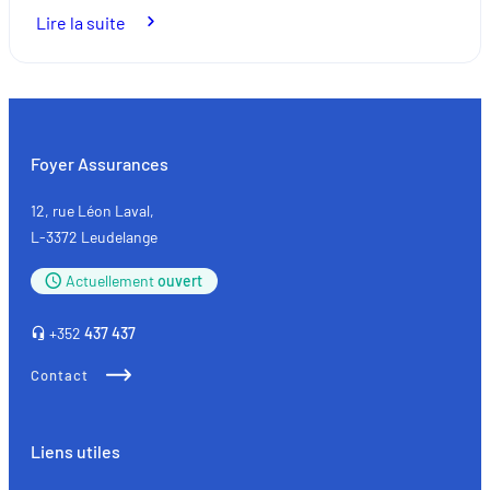
:
Lire la suite
Expatriés
:
préparez
vos
voyages
Foyer Assurances
en
toute
12, rue Léon Laval,
sérénité
L-3372 Leudelange
avec
Actuellement
ouvert
une
assurance
+352
437 437
adaptée
Contact
Liens utiles