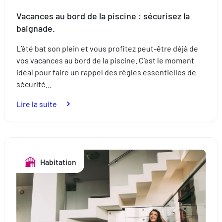
Vacances au bord de la piscine : sécurisez la
baignade.
L’été bat son plein et vous profitez peut-être déjà de
vos vacances au bord de la piscine. C’est le moment
idéal pour faire un rappel des règles essentielles de
sécurité…
:
Lire la suite
Vacances
au
bord
de
Habitation
la
piscine
:
sécurisez
la