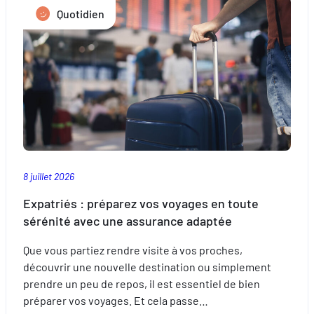
Quotidien
son
installation
au
Luxembourg
8 juillet 2026
Expatriés : préparez vos voyages en toute
sérénité avec une assurance adaptée
Que vous partiez rendre visite à vos proches,
découvrir une nouvelle destination ou simplement
prendre un peu de repos, il est essentiel de bien
préparer vos voyages. Et cela passe…