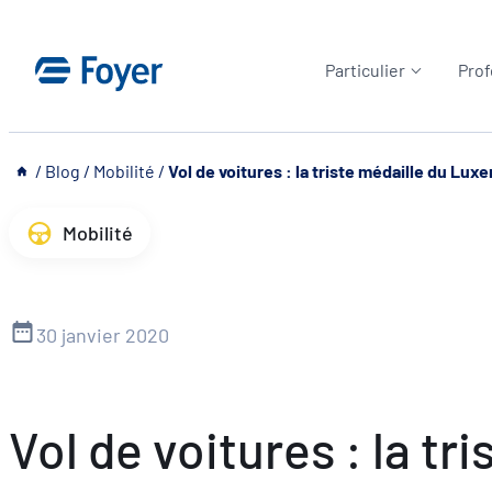
Aller
au
Particulier
Prof
contenu
__
/
Blog
/
Mobilité
/
Vol de voitures : la triste médaille du Lu
Mobilité
30 janvier 2020
Vol de voitures : la t