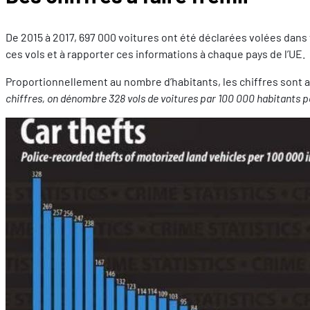
De 2015 à 2017, 697 000 voitures ont été déclarées volées dans 
ces vols et à rapporter ces informations à chaque pays de l’UE.
Proportionnellement au nombre d’habitants, les chiffres sont a
chiffres, on dénombre 328 vols de voitures par 100 000 habitants po