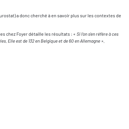
urostat) a donc cherché à en savoir plus sur les contextes de
s chez Foyer détaille les résultats : «
Si l’on s’en réfère à ces
es. Elle est de 132 en Belgique et de 60 en Allemagne »
.