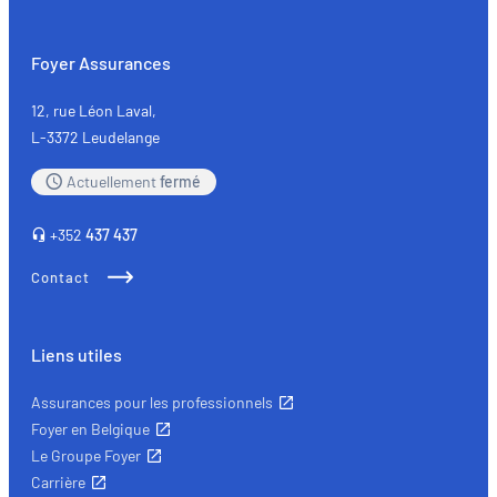
:
une
Foyer Assurances
simple
distraction
12, rue Léon Laval,
aux
L-3372 Leudelange
effets
Actuellement
fermé
dramatiques
+352
437 437
Contact
Liens utiles
Assurances pour les professionnels
Foyer en Belgique
Le Groupe Foyer
Carrière