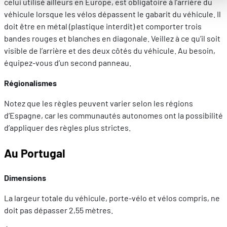
celui utilisé ailleurs en Europe, est obligatoire à l’arrière du
Améliorer votre expérience utilisateur, en personnalisant
véhicule lorsque les vélos dépassent le gabarit du véhicule. Il
vos fonctionnalités et en se souvenant de vos choix.
doit être en métal (plastique interdit) et comporter trois
Mesurer l'audience en suivant le nombre de visiteurs et e
bandes rouges et blanches en diagonale. Veillez à ce qu’il soit
comprenant comment vous arrivez sur notre site.
visible de l’arrière et des deux côtés du véhicule. Au besoin,
Proposer des offres et services personnalisés et en suivr
équipez-vous d’un second panneau.
les performances. Partager des informations avec les résea
sociaux utilisés et vous permettre de visualiser du contenu
Régionalismes
hébergé sur un site externe.
Notez que les règles peuvent varier selon les régions
d’Espagne, car les communautés autonomes ont la possibilité
d’appliquer des règles plus strictes.
Au Portugal
Dimensions
La largeur totale du véhicule, porte-vélo et vélos compris, ne
doit pas dépasser 2,55 mètres.