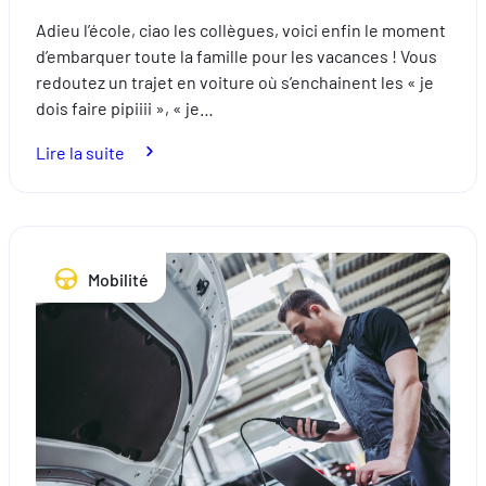
Adieu l’école, ciao les collègues, voici enfin le moment
d’embarquer toute la famille pour les vacances ! Vous
redoutez un trajet en voiture où s’enchainent les « je
dois faire pipiiii », « je…
:
Lire la suite
Comment
voyager
cool
avec
Mobilité
les
enfants
cet
été