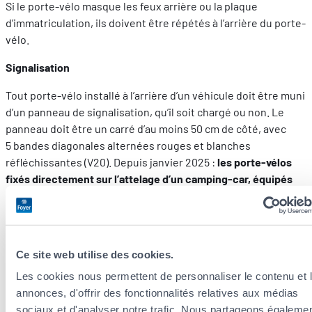
Si le porte-vélo masque les feux arrière ou la plaque
d’immatriculation, ils doivent être répétés à l’arrière du porte-
vélo.
Signalisation
Tout porte-vélo installé à l’arrière d’un véhicule doit être muni
d’un panneau de signalisation, qu’il soit chargé ou non. Le
panneau doit être un carré d’au moins 50 cm de côté, avec
5 bandes diagonales alternées rouges et blanches
réfléchissantes (V20). Depuis janvier 2025 :
les porte-vélos
fixés directement sur l’attelage d’un camping-car, équipés
d’une plaque répétitive et d’un éclairage propre, sont
désormais exemptés de l’obligation de panneau
(source:
Panneau de signalisation pour porte-vélo sur camping-car :
ce qui est vraiment obligatoire | For Nomad
) .
Ce site web utilise des cookies.
Régionalismes
Les cookies nous permettent de personnaliser le contenu et 
annonces, d'offrir des fonctionnalités relatives aux médias
Les réglementations routières évoluent régulièrement.
sociaux et d'analyser notre trafic. Nous partageons égaleme