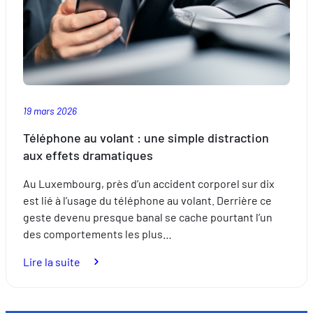
rencontre
la
qualité
19 mars 2026
Téléphone au volant : une simple distraction
aux effets dramatiques
Au Luxembourg, près d’un accident corporel sur dix
est lié à l’usage du téléphone au volant. Derrière ce
geste devenu presque banal se cache pourtant l’un
des comportements les plus…
:
Lire la suite
Téléphone
au
volant