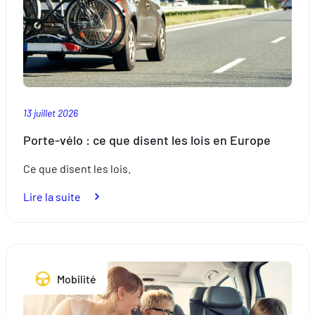
13 juillet 2026
Porte-vélo : ce que disent les lois en Europe
Ce que disent les lois.
:
Lire la suite
Porte-
vélo
:
ce
Mobilité
que
disent
les