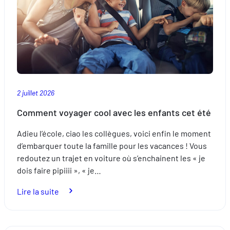
lois
en
Europe
2 juillet 2026
Comment voyager cool avec les enfants cet été
Adieu l’école, ciao les collègues, voici enfin le moment
d’embarquer toute la famille pour les vacances ! Vous
redoutez un trajet en voiture où s’enchainent les « je
dois faire pipiiii », « je…
:
Lire la suite
Comment
voyager
cool