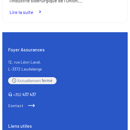
l’industrie sidérurgique de l’Union,…
:
Lire la suite
Pièces
auto
de
réemploi
:
Foyer Assurances
quand
l’écologie
12, rue Léon Laval,
rencontre
L-3372 Leudelange
la
Actuellement
fermé
qualité
+352
437 437
Contact
Liens utiles