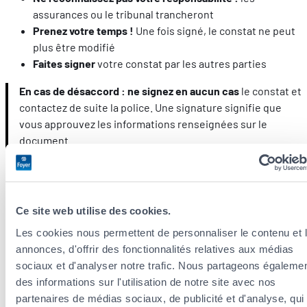
assurances ou le tribunal trancheront
Prenez votre temps !
Une fois signé, le constat ne peut
plus être modifié
Faites signer
votre constat par les autres parties
En cas de désaccord : ne signez en aucun cas
le constat et
contactez de suite la police. Une signature signifie que
vous approuvez les informations renseignées sur le
document.
Télécharger :
Ce site web utilise des cookies.
Notre fiche Comment remplir un constat amiable
Les cookies nous permettent de personnaliser le contenu et 
3. Faites éventuellement dépanner votre
annonces, d'offrir des fonctionnalités relatives aux médias
véhicule
sociaux et d'analyser notre trafic. Nous partageons égaleme
des informations sur l'utilisation de notre site avec nos
partenaires de médias sociaux, de publicité et d'analyse, qui
Si votre véhicule n’est plus en mesure de rouler, il va falloir