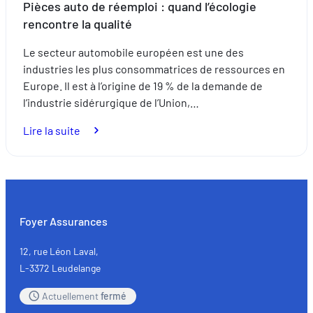
Pièces auto de réemploi : quand l’écologie
rencontre la qualité
Le secteur automobile européen est une des
industries les plus consommatrices de ressources en
Europe. Il est à l’origine de 19 % de la demande de
l’industrie sidérurgique de l’Union,…
:
Lire la suite
Pièces
auto
de
réemploi
:
Foyer Assurances
quand
l’écologie
12, rue Léon Laval,
rencontre
L-3372 Leudelange
la
Actuellement
fermé
qualité