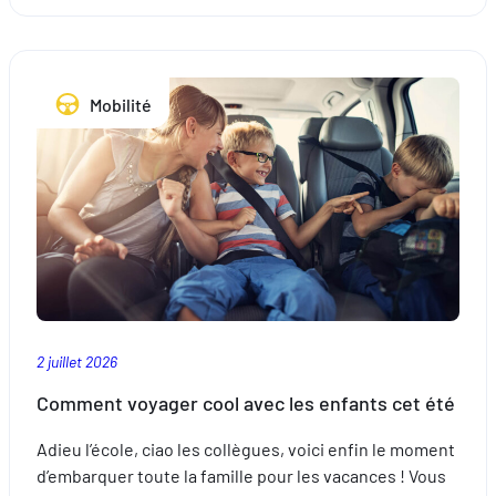
Porte-
vélo
:
ce
Mobilité
que
disent
les
lois
en
Europe
2 juillet 2026
Comment voyager cool avec les enfants cet été
Adieu l’école, ciao les collègues, voici enfin le moment
d’embarquer toute la famille pour les vacances ! Vous