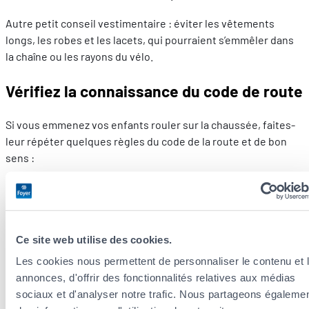
Autre petit conseil vestimentaire : éviter les vêtements
longs, les robes et les lacets, qui pourraient s’emmêler dans
la chaîne ou les rayons du vélo.
Vérifiez la connaissance du code de route
Si vous emmenez vos enfants rouler sur la chaussée, faites-
leur répéter quelques règles du code de la route et de bon
sens :
le sens de circulation
la signification des panneaux de signalisation (en
particulier ceux qui invitent à s’arrêter)
le comportement face à un passage pour piétons
Ce site web utilise des cookies.
le geste du bras pour annoncer un changement de
Les cookies nous permettent de personnaliser le contenu et 
direction
annonces, d'offrir des fonctionnalités relatives aux médias
l’espace à respecter avec les autres vélos
sociaux et d'analyser notre trafic. Nous partageons égaleme