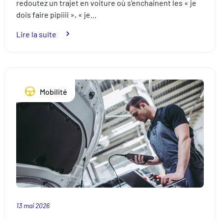
redoutez un trajet en voiture où s’enchainent les « je
dois faire pipiiii », « je…
:
Lire la suite
Comment
voyager
cool
avec
Mobilité
les
enfants
cet
été
13 mai 2026