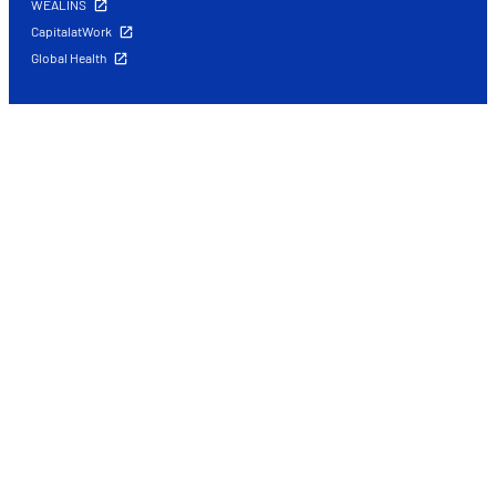
WEALINS
CapitalatWork
Global Health