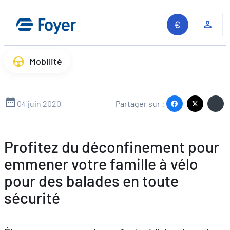
Aller
au
Espa
contenu
Mobilité
04 juin 2020
Partager sur :
Profitez du déconfinement pour
emmener votre famille à vélo
pour des balades en toute
sécurité
Recherche sur le site