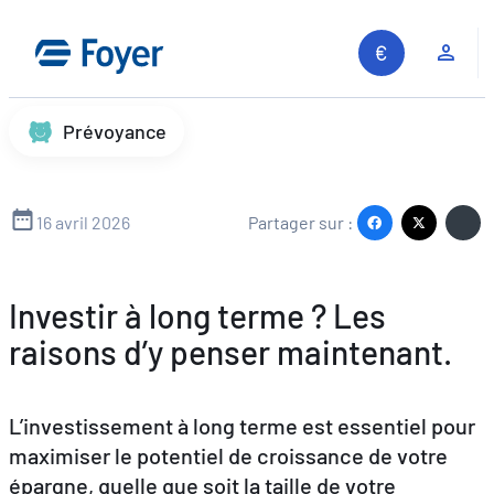
Aller
au
Espa
contenu
Prévoyance
16 avril 2026
Partager sur :
Investir à long terme ? Les
raisons d’y penser maintenant.
L’investissement à long terme est essentiel pour
maximiser le potentiel de croissance de votre
épargne, quelle que soit la taille de votre
Recherche sur le site