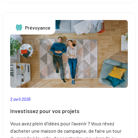
déclaration
d’impôts
au
Prévoyance
Luxembourg :
le
guide
des
nouveaux
arrivants
2 avril 2026
Investissez pour vos projets
Vous avez plein d’idées pour l’avenir ? Vous rêvez
d’acheter une maison de campagne, de faire un tour