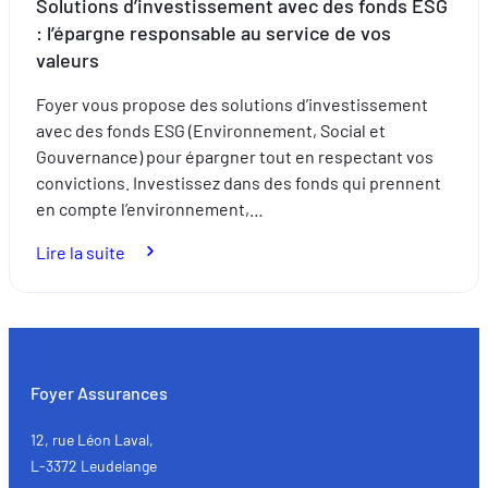
Solutions d’investissement avec des fonds ESG
: l’épargne responsable au service de vos
valeurs
Foyer vous propose des solutions d’investissement
avec des fonds ESG (Environnement, Social et
Gouvernance) pour épargner tout en respectant vos
convictions. Investissez dans des fonds qui prennent
en compte l’environnement,…
:
Lire la suite
Solutions
d’investissement
avec
des
fonds
Foyer Assurances
ESG
:
12, rue Léon Laval,
l’épargne
L-3372 Leudelange
responsable