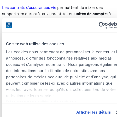
Les contrats d’assurances vie
permettent de mixer des
supports en euros (à taux garanti) et en
unités de compte
(à
rendement potentiel plus élevé). Ces unités de compte elles-
mêmes sont un assemblage de divers produits du marché
financier.
En ajoutant des unités de compte à votre contrat, vous
Ce site web utilise des cookies.
prenez un risque plus grand (mais mesuré) par rapport aux
Les cookies nous permettent de personnaliser le contenu et 
supports en euros, mais en contrepartie, la rentabilité à long
annonces, d'offrir des fonctionnalités relatives aux médias
terme est bien meilleure.
sociaux et d'analyser notre trafic. Nous partageons égaleme
des informations sur l'utilisation de notre site avec nos
Unités de compte
partenaires de médias sociaux, de publicité et d'analyse, qui
Les unités de compte permettent d’investir sur les marchés financiers, à
peuvent combiner celles-ci avec d'autres informations que
travers des actions ou des obligations, sans avoir besoin d’acquérir soi-
vous leur avez fournies ou qu'ils ont collectées lors de votre
même ces actifs. Avec elles, vous diversifiez votre épargne, vous
utilisation de leurs services.
augmentez le rendement et vous diminuez le risque de perte. Les unités
de compte sont adossées à des contrats d’assurances vie.
Découvrez notre politique de cookies :
Pas besoin de connaître les marchés pour faire votre choix : les
https://www.foyer.lu/fr/info/information-relative-aux-
professionnels de l’assurance vie proposent des supports en unités de
Afficher les détails
cookies/
compte adaptés aux besoins.