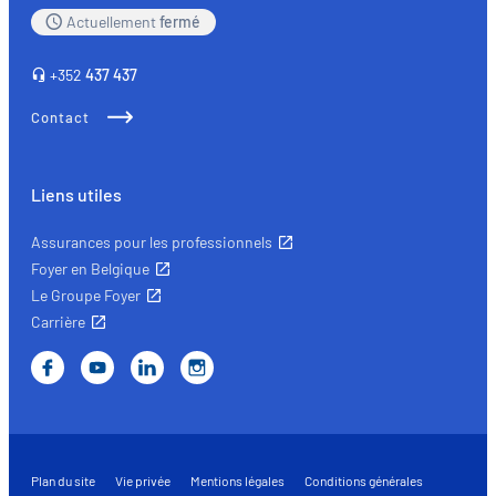
Actuellement
fermé
au
service
+352
437 437
de
vos
Contact
valeurs
Liens utiles
Assurances pour les professionnels
Foyer en Belgique
Le Groupe Foyer
Carrière
Plan du site
Vie privée
Mentions légales
Conditions générales