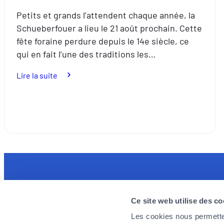
Petits et grands l’attendent chaque année, la
Schueberfouer a lieu le 21 août prochain. Cette
fête foraine perdure depuis le 14e siècle, ce
qui en fait l’une des traditions les…
:
Lire la suite
Schueberfouer
:
Une
fête
foraine
au
cœur
de
Découvrez l'application MyFoyer app
Foyer re
la
Ce site web utilise des co
Simple et intuitive elle facilitera vos
Nous rech
tradition
démarches pour vos remboursements santé.
engagés, p
Les cookies nous permetten
luxembourgeoise