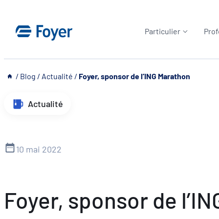
Aller
au
Particulier
Prof
contenu
__
/
Blog
/
Actualité
/
Foyer, sponsor de l’ING Marathon
Actualité
10 mai 2022
Foyer, sponsor de l’I