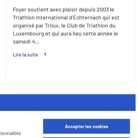
Foyer soutient avec plaisir depuis 2003 le
Triathlon International d’Echternach qui est
organisé par Trilux, le Club de Triathlon du
Luxembourg et qui aura lieu cette année le
samedi 4…
:
Lire la suite
40e
Foyer
Triathlon
International
d’Echternach
iens utiles
ssurances pour les professionnels
Accepter les cookies
oyer en Belgique
ionnalités