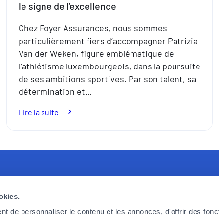
le signe de l’excellence
Chez Foyer Assurances, nous sommes
particulièrement fiers d’accompagner Patrizia
Van der Weken, figure emblématique de
l’athlétisme luxembourgeois, dans la poursuite
de ses ambitions sportives. Par son talent, sa
détermination et…
:
Lire la suite
Foyer
Assurances
aux
côtés
de
crute
Foyer Assurances
L
Patrizia
Van
okies.
erchons des collaborateurs
12, rue Léon Laval,
A
der
erformants et enthousiastes,
L-3372 Leudelange
F
t de personnaliser le contenu et les annonces, d'offrir des fonct
Weken