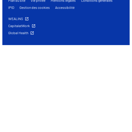
Plan du site
Vie privée
Mentions légales
Conditions générales
IPID
Gestion des cookies
Accessibilité
WEALINS
CapitalatWork
Global Health