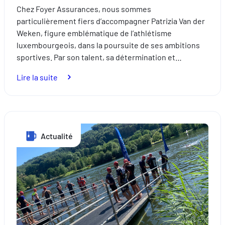
comprenant comment vous arrivez sur notre site.
Chez Foyer Assurances, nous sommes
Proposer des offres et services personnalisés et en suivr
particulièrement fiers d’accompagner Patrizia Van der
les performances. Partager des informations avec les résea
Weken, figure emblématique de l’athlétisme
sociaux utilisés et vous permettre de visualiser du contenu
luxembourgeois, dans la poursuite de ses ambitions
hébergé sur un site externe.
sportives. Par son talent, sa détermination et…
:
Lire la suite
Foyer
Assurances
aux
côtés
Actualité
de
Patrizia
Van
der
Weken
:
un
partenariat