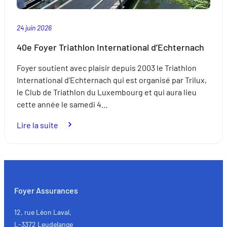
placé
sous
24 juin 2026
le
signe
40e Foyer Triathlon International d’Echternach
de
Foyer soutient avec plaisir depuis 2003 le Triathlon
l’excellence
International d’Echternach qui est organisé par Trilux,
le Club de Triathlon du Luxembourg et qui aura lieu
cette année le samedi 4…
:
Lire la suite
40e
Foyer
Triathlon
International
d’Echternach
Foyer Assurances
12, rue Léon Laval,
L-3372 Leudelange