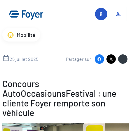
Aller
au
Espa
contenu
Mobilité
25 juillet 2025
Partager sur :
Concours
AutoOccasiounsFestival : une
cliente Foyer remporte son
véhicule
Recherche sur le site