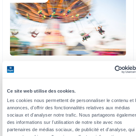
3 août 2026
Schueberfouer : Une fête foraine au cœur de
la tradition luxembourgeoise
Ce site web utilise des cookies.
Petits et grands l’attendent chaque année, la
Les cookies nous permettent de personnaliser le contenu et 
Schueberfouer a lieu le 21 août prochain. Cette fête
annonces, d'offrir des fonctionnalités relatives aux médias
foraine perdure depuis le 14e siècle, ce qui en fait l’une
sociaux et d'analyser notre trafic. Nous partageons égaleme
des traditions les…
des informations sur l'utilisation de notre site avec nos
partenaires de médias sociaux, de publicité et d'analyse, qui
:
Lire la suite