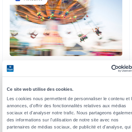
3 août 2026
Schueberfouer : Une fête foraine au cœur de
la tradition luxembourgeoise
Ce site web utilise des cookies.
Petits et grands l’attendent chaque année, la
Les cookies nous permettent de personnaliser le contenu et 
Schueberfouer a lieu le 21 août prochain. Cette fête
annonces, d'offrir des fonctionnalités relatives aux médias
foraine perdure depuis le 14e siècle, ce qui en fait l’une
sociaux et d'analyser notre trafic. Nous partageons égaleme
des traditions les…
des informations sur l'utilisation de notre site avec nos
partenaires de médias sociaux, de publicité et d'analyse, qui
:
Lire la suite