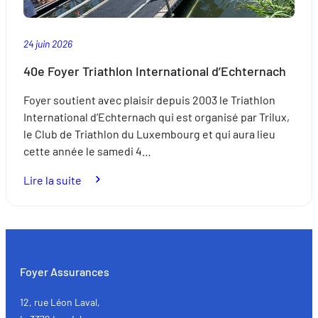
placé
sous
24 juin 2026
le
signe
40e Foyer Triathlon International d’Echternach
de
Foyer soutient avec plaisir depuis 2003 le Triathlon
l’excellence
International d’Echternach qui est organisé par Trilux,
le Club de Triathlon du Luxembourg et qui aura lieu
cette année le samedi 4…
:
Lire la suite
40e
Foyer
Triathlon
International
d’Echternach
Foyer Assurances
12, rue Léon Laval,