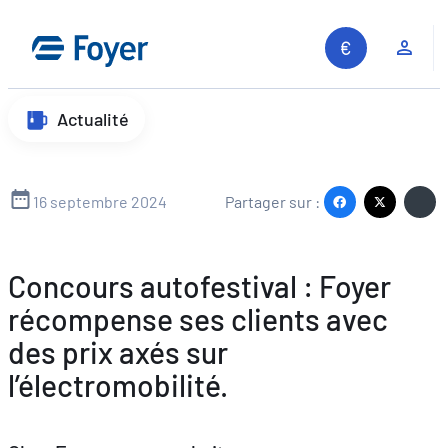
Aller
au
Espa
contenu
Actualité
16 septembre 2024
Partager sur :
Concours autofestival : Foyer
récompense ses clients avec
des prix axés sur
l’électromobilité.
Recherche sur le site