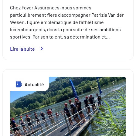
comprenant comment vous arrivez sur notre site.
Chez Foyer Assurances, nous sommes
Proposer des offres et services personnalisés et en suivr
particulièrement fiers d’accompagner Patrizia Van der
les performances. Partager des informations avec les résea
Weken, figure emblématique de l’athlétisme
sociaux utilisés et vous permettre de visualiser du contenu
luxembourgeois, dans la poursuite de ses ambitions
hébergé sur un site externe.
sportives. Par son talent, sa détermination et…
:
Lire la suite
Foyer
Assurances
aux
côtés
Actualité
de
Patrizia
Van
der
Weken
:
un
partenariat