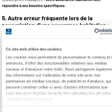
répondre à vos besoins spécifiques.
5. Autre erreur fréquente lors de la
souscription d’une assurance habitation :
ignorer les franchises
Parmi les points importants à vérifier se trouvent les
Ce site web utilise des cookies.
franchises. Elles correspondent aux parts restant à votre
charge en cas de sinistre. Certaines polices d’assurance
Les cookies nous permettent de personnaliser le contenu et 
proposent des franchises élevées pour diminuer le montant
annonces, d'offrir des fonctionnalités relatives aux médias
de la prime. Cela implique d’assumer personnellement une
sociaux et d'analyser notre trafic. Nous partageons égaleme
part significative des frais en cas de sinistre. Chez Foyer,
des informations sur l'utilisation de notre site avec nos
nous offrons des options sans franchise, vous permettant de
partenaires de médias sociaux, de publicité et d'analyse, qui
bénéficier d’une couverture complète sans frais
peuvent combiner celles-ci avec d'autres informations que
supplémentaires en cas de sinistre.
vous leur avez fournies ou qu'ils ont collectées lors de votre
utilisation de leurs services.
6. Oublier l’option protection juridique
Découvrez notre politique de cookies :
https://www.foyer.lu/fr/info/information-relative-aux-