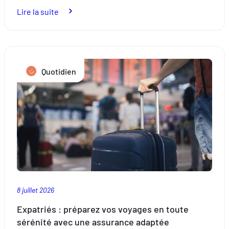
:
Lire la suite
Relocation
:
comment
réussir
Quotidien
son
installation
au
Luxembourg
8 juillet 2026
Expatriés : préparez vos voyages en toute
sérénité avec une assurance adaptée