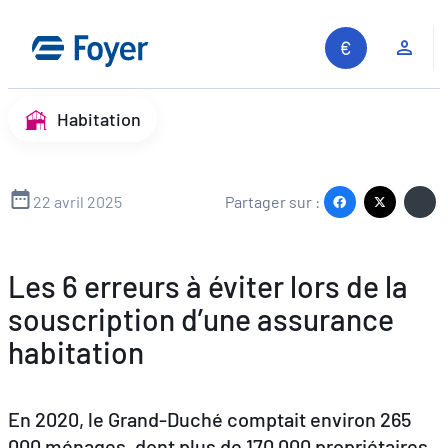
Aller
au
Espa
contenu
Habitation
22 avril 2025
Partager sur :
Les 6 erreurs à éviter lors de la
souscription d’une assurance
habitation
En 2020, le Grand-Duché comptait environ 265
000 ménages, dont plus de 170 000 propriétaires
Recherche sur le site