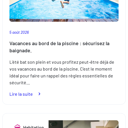
5 août 2026
Vacances au bord de la piscine : sécurisez la
baignade.
L’été bat son plein et vous profitez peut-être déjà de
vos vacances au bord de la piscine. C’est le moment
idéal pour faire un rappel des règles essentielles de
sécurité…
:
Lire la suite
Vacances
au
bord
de
Habitation
la