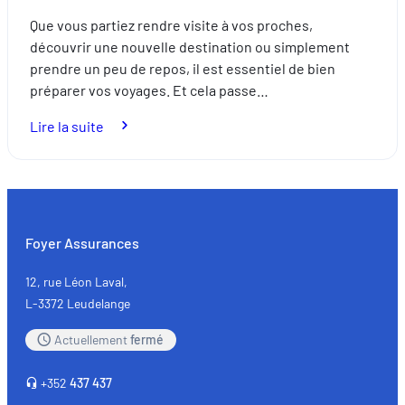
Que vous partiez rendre visite à vos proches,
découvrir une nouvelle destination ou simplement
prendre un peu de repos, il est essentiel de bien
préparer vos voyages. Et cela passe…
:
Lire la suite
Expatriés
:
préparez
vos
voyages
Foyer Assurances
en
toute
12, rue Léon Laval,
sérénité
L-3372 Leudelange
avec
Actuellement
fermé
une
assurance
+352
437 437
adaptée