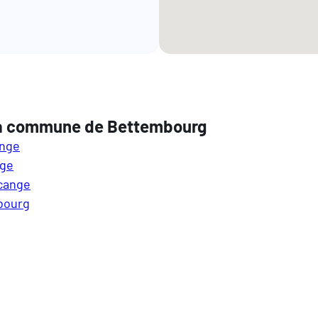
 la commune de Bettembourg
ange
nge
cange
bourg