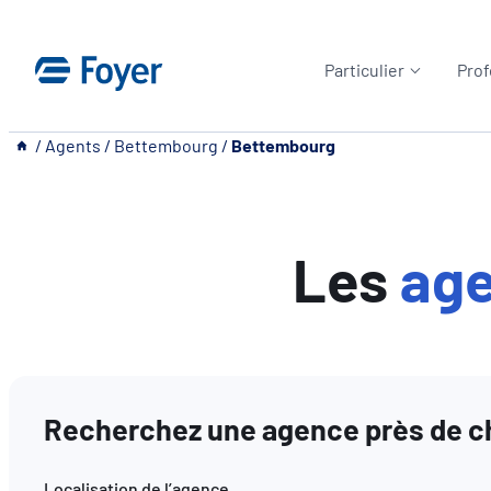
Aller
au
Particulier
Prof
contenu
__
/
Agents
/
Bettembourg
/
Bettembourg
Les
ag
Recherchez une agence près de ch
Localisation de l’agence