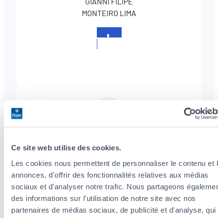
GIANNI FILIPE
MONTEIRO LIMA
+352
265348-
1
JESSICA
SOARES CARDOSO
Ce site web utilise des cookies.
Les cookies nous permettent de personnaliser le contenu et 
Matricule CAA : 2025AG170
annonces, d'offrir des fonctionnalités relatives aux médias
sociaux et d'analyser notre trafic. Nous partageons égaleme
+352
des informations sur l'utilisation de notre site avec nos
265348-
partenaires de médias sociaux, de publicité et d'analyse, qui