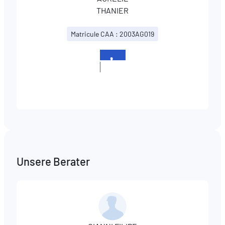
THANIER
Matricule CAA : 2003AG019
+352
265348-
1
Unsere Berater