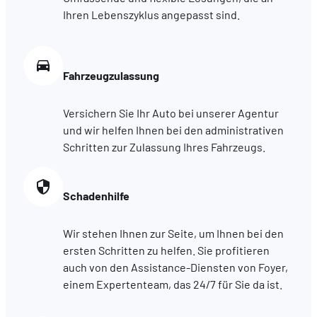
comprenant comment vous arrivez sur notre site.
Ihren Lebenszyklus angepasst sind.
Proposer des offres et services personnalisés et en suivr
les performances. Partager des informations avec les résea
sociaux utilisés et vous permettre de visualiser du contenu
Fahrzeugzulassung
hébergé sur un site externe.
Versichern Sie Ihr Auto bei unserer Agentur
und wir helfen Ihnen bei den administrativen
Schritten zur Zulassung Ihres Fahrzeugs.
Schadenhilfe
Wir stehen Ihnen zur Seite, um Ihnen bei den
ersten Schritten zu helfen. Sie profitieren
auch von den Assistance-Diensten von Foyer,
einem Expertenteam, das 24/7 für Sie da ist.