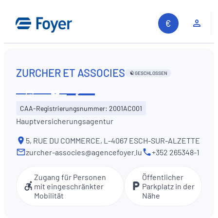
Zum
Inhalt
Kun
springen
ZURCHER ET ASSOCIES
GESCHLOSSEN
Diese
Öffnungszeiten
Kontaktieren
Information
CAA-Registrierungsnummer: 2001AC001
ansehen
Sie
teilen
Hauptversicherungsagentur
uns
5, RUE DU COMMERCE, L-4067 ESCH-SUR-ALZETTE
zurcher-associes@agencefoyer.lu
+352 265348-1
Zugang für Personen
Öffentlicher
mit eingeschränkter
Parkplatz in der
Mobilität
Nähe
Auf unserer Website suchen