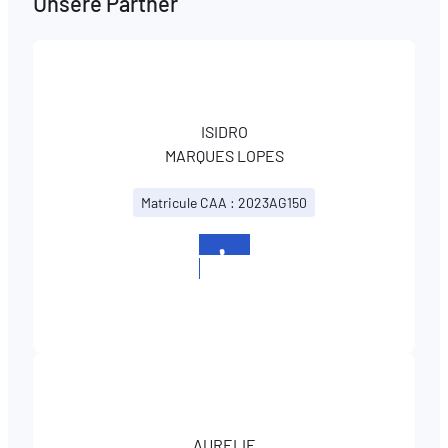
Unsere Partner
ISIDRO
MARQUES LOPES
Matricule CAA : 2023AG150
+352
265348-
1
AURELIE