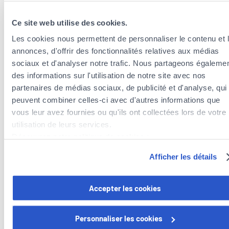
Ce site web utilise des cookies.
Les cookies nous permettent de personnaliser le contenu et 
annonces, d'offrir des fonctionnalités relatives aux médias
sociaux et d'analyser notre trafic. Nous partageons égaleme
Unsere Dienstleistungen
des informations sur l'utilisation de notre site avec nos
partenaires de médias sociaux, de publicité et d'analyse, qui
peuvent combiner celles-ci avec d'autres informations que
vous leur avez fournies ou qu'ils ont collectées lors de votre
Steueroptimierung
utilisation de leurs services.
Découvrez notre politique de cookies :
Wir analysieren Ihre Situation und beraten Sie
https://www.foyer.lu/fr/info/information-relative-aux-
zu Steuerabzügen im Rahmen Ihrer
Afficher les détails
cookies/
Versicherungsprämien.
Vous avez la possibilité de retirer votre consentement à tout
Accepter les cookies
moment en cliquant sur le lien "gestion des cookies" en bas 
Vorsorge- und Vermögensversicherung
page.
Personnaliser les cookies