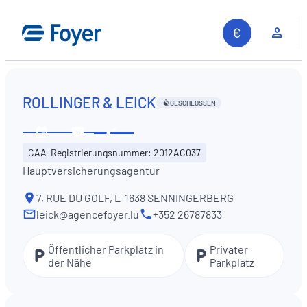
Zum
Inhalt
Kun
springen
ROLLINGER & LEICK
GESCHLOSSEN
Diese
Öffnungszeiten
Kontaktieren
Information
CAA-Registrierungsnummer: 2012AC037
ansehen
Sie
teilen
Hauptversicherungsagentur
uns
7, RUE DU GOLF, L-1638 SENNINGERBERG
leick@agencefoyer.lu
+352 26787833
Öffentlicher Parkplatz in
Privater
der Nähe
Parkplatz
Auf unserer Website suchen