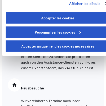
Afficher les détails
cookies/
Versichern Sie Ihr Auto bei unserer Agentur
und wir helfen Ihnen bei den administrativen
Vous avez la possibilité de retirer votre consentement à tout
Accepter les cookies
Schritten zur Zulassung Ihres Fahrzeugs.
moment en cliquant sur le lien "gestion des cookies" en bas 
page.
Personnaliser les cookies
Schadenhilfe
Certains de ces cookies sont strictement nécessaires au bo
fonctionnement du site. Notez que si vous désactivez des
Accepter uniquement les cookies nécessaires
Wir stehen Ihnen zur Seite, um Ihnen bei den
cookies utilisés ici, il se peut que certaines fonctionnalités o
ersten Schritten zu helfen. Sie profitieren
parties de ce site Web ne soient plus normalement
auch von den Assistance-Diensten von Foyer,
accessibles. D'autres sont utilisés pour :
einem Expertenteam, das 24/7 für Sie da ist.
Améliorer votre expérience utilisateur, en personnalisant
vos fonctionnalités et en se souvenant de vos choix.
Mesurer l'audience en suivant le nombre de visiteurs et e
comprenant comment vous arrivez sur notre site.
Hausbesuche
Proposer des offres et services personnalisés et en suivr
les performances. Partager des informations avec les résea
Wir vereinbaren Termine nach Ihrer
sociaux utilisés et vous permettre de visualiser du contenu