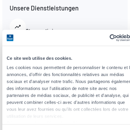
Unsere Dienstleistungen
Steueroptimierung
Wir analysieren Ihre Situation und beraten Sie
zu Steuerabzügen im Rahmen Ihrer
Ce site web utilise des cookies.
Versicherungsprämien.
Les cookies nous permettent de personnaliser le contenu et 
annonces, d'offrir des fonctionnalités relatives aux médias
Vorsorge- und Vermögensversicherung
sociaux et d'analyser notre trafic. Nous partageons égaleme
des informations sur l'utilisation de notre site avec nos
Umfassende und flexible Lösungen, die an
partenaires de médias sociaux, de publicité et d'analyse, qui
Ihren Lebenszyklus angepasst sind.
peuvent combiner celles-ci avec d'autres informations que
vous leur avez fournies ou qu'ils ont collectées lors de votre
utilisation de leurs services.
Découvrez notre politique de cookies :
Fahrzeugzulassung
https://www.foyer.lu/fr/info/information-relative-aux-