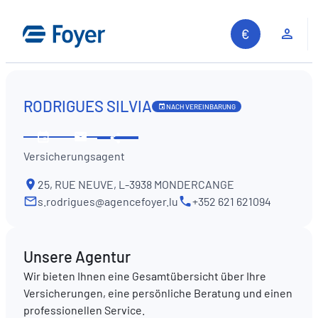
Zum
Inhalt
Kun
springen
RODRIGUES SILVIA
NACH VEREINBARUNG
Diese
Öffnungszeiten
Kontaktieren
Information
Versicherungsagent
ansehen
Sie
teilen
uns
25, RUE NEUVE, L-3938 MONDERCANGE
s.rodrigues@agencefoyer.lu
+352 621 621094
Unsere Agentur
Wir bieten Ihnen eine Gesamtübersicht über Ihre
Versicherungen, eine persönliche Beratung und einen
professionellen Service.
Auf unserer Website suchen