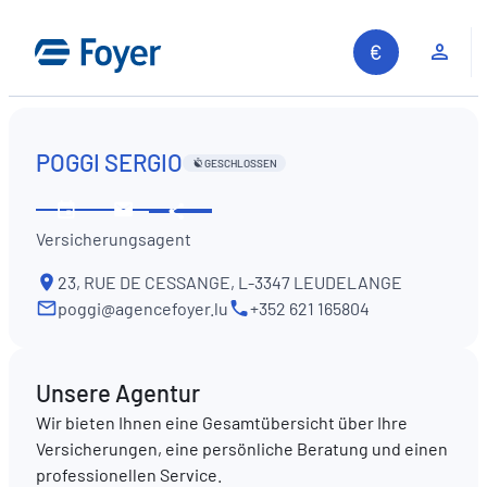
Zum
Inhalt
Kun
springen
POGGI SERGIO
GESCHLOSSEN
Diese
Öffnungszeiten
Kontaktieren
Information
Versicherungsagent
ansehen
Sie
teilen
uns
23, RUE DE CESSANGE, L-3347 LEUDELANGE
poggi@agencefoyer.lu
+352 621 165804
Unsere Agentur
Wir bieten Ihnen eine Gesamtübersicht über Ihre
Versicherungen, eine persönliche Beratung und einen
professionellen Service.
Auf unserer Website suchen