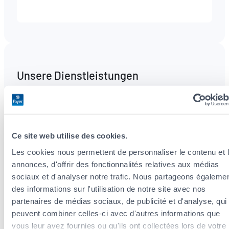
165804
Unsere Dienstleistungen
Steueroptimierung
Ce site web utilise des cookies.
Wir analysieren Ihre Situation und beraten Sie
Les cookies nous permettent de personnaliser le contenu et 
zu Steuerabzügen im Rahmen Ihrer
annonces, d'offrir des fonctionnalités relatives aux médias
Versicherungsprämien.
sociaux et d'analyser notre trafic. Nous partageons égaleme
des informations sur l'utilisation de notre site avec nos
partenaires de médias sociaux, de publicité et d'analyse, qui
Vorsorge- und Vermögensversicherung
peuvent combiner celles-ci avec d'autres informations que
vous leur avez fournies ou qu'ils ont collectées lors de votre