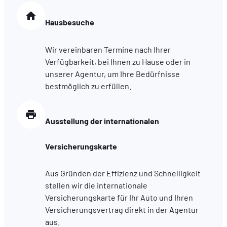
Proposer des offres et services personnalisés et en suivr
les performances. Partager des informations avec les résea
Hausbesuche
sociaux utilisés et vous permettre de visualiser du contenu
hébergé sur un site externe.
Wir vereinbaren Termine nach Ihrer
Verfügbarkeit, bei Ihnen zu Hause oder in
unserer Agentur, um Ihre Bedürfnisse
bestmöglich zu erfüllen.
Ausstellung der internationalen
Versicherungskarte
Aus Gründen der Effizienz und Schnelligkeit
stellen wir die internationale
Versicherungskarte für Ihr Auto und Ihren
Versicherungsvertrag direkt in der Agentur
aus.