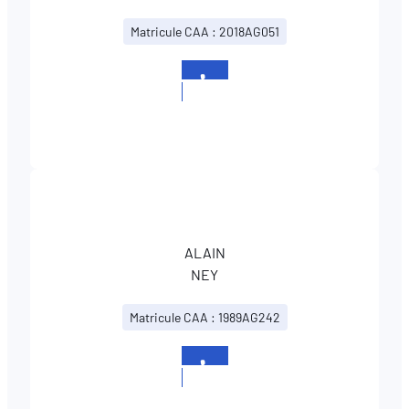
Matricule CAA : 2018AG051
+352
26332695
ALAIN
NEY
Matricule CAA : 1989AG242
+352
26332695