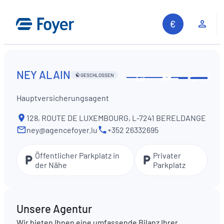
Zum
Inhalt
Kun
springen
NEY ALAIN
GESCHLOSSEN
Diese
Öffnungszeiten
Kontaktiere
Inform
ansehen
Sie
Hauptversicherungsagent
teilen
uns
128, ROUTE DE LUXEMBOURG, L-7241 BERELDANGE
ney@agencefoyer.lu
+352 26332695
Öffentlicher Parkplatz in
Privater
der Nähe
Parkplatz
Unsere Agentur
Auf unserer Website suchen
Wir bieten Ihnen eine umfassende Bilanz Ihrer