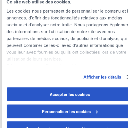
Umfassende und flexible Lösungen, die an
Ce site web utilise des cookies.
Ihren Lebenszyklus angepasst sind.
Les cookies nous permettent de personnaliser le contenu et 
annonces, d'offrir des fonctionnalités relatives aux médias
sociaux et d'analyser notre trafic. Nous partageons égaleme
des informations sur l'utilisation de notre site avec nos
Fahrzeugzulassung
partenaires de médias sociaux, de publicité et d'analyse, qui
peuvent combiner celles-ci avec d'autres informations que
Versichern Sie Ihr Auto bei unserer Agentur
vous leur avez fournies ou qu'ils ont collectées lors de votre
und wir helfen Ihnen bei den administrativen
utilisation de leurs services.
Schritten zur Zulassung Ihres Fahrzeugs.
Découvrez notre politique de cookies :
https://www.foyer.lu/fr/info/information-relative-aux-
Afficher les détails
cookies/
Schadenhilfe
Vous avez la possibilité de retirer votre consentement à tout
Accepter les cookies
Wir stehen Ihnen zur Seite, um Ihnen bei den
moment en cliquant sur le lien "gestion des cookies" en bas 
ersten Schritten zu helfen. Sie profitieren
page.
auch von den Assistance-Diensten von Foyer,
Personnaliser les cookies
einem Expertenteam, das 24/7 für Sie da ist.
Certains de ces cookies sont strictement nécessaires au bo
fonctionnement du site. Notez que si vous désactivez des