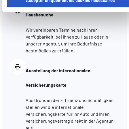
Accepter uniquement les cookies nécessaires
cookies utilisés ici, il se peut que certaines fonctionnalités o
parties de ce site Web ne soient plus normalement
Hausbesuche
accessibles. D'autres sont utilisés pour :
Améliorer votre expérience utilisateur, en personnalisant
Wir vereinbaren Termine nach Ihrer
vos fonctionnalités et en se souvenant de vos choix.
Verfügbarkeit, bei Ihnen zu Hause oder in
Mesurer l'audience en suivant le nombre de visiteurs et e
unserer Agentur, um Ihre Bedürfnisse
comprenant comment vous arrivez sur notre site.
bestmöglich zu erfüllen.
Proposer des offres et services personnalisés et en suivr
les performances. Partager des informations avec les résea
sociaux utilisés et vous permettre de visualiser du contenu
Ausstellung der internationalen
hébergé sur un site externe.
Versicherungskarte
Aus Gründen der Effizienz und Schnelligkeit
stellen wir die internationale
Versicherungskarte für Ihr Auto und Ihren
Versicherungsvertrag direkt in der Agentur
aus.