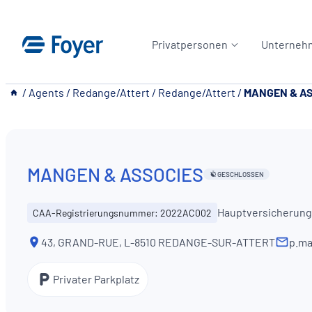
Zum
Inhalt
Privatpersonen
Unterneh
springen
__
/
Agents
/
Redange/Attert
/
Redange/Attert
/
MANGEN & A
MANGEN & ASSOCIES
GESCHLOSSEN
Hauptversicherun
CAA-Registrierungsnummer: 2022AC002
43, GRAND-RUE, L-8510 REDANGE-SUR-ATTERT
p.ma
Privater Parkplatz