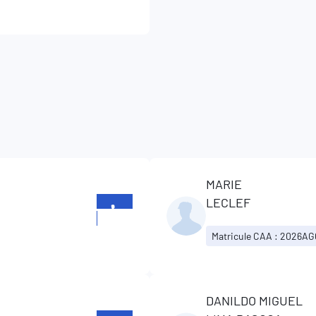
MARIE
LECLEF
+352
23629862
Matricule CAA : 2026A
DANILDO MIGUEL