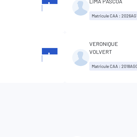
LIMA PASCOA
+352
23629862
Matricule CAA : 2026AG
VERONIQUE
VOLVERT
+352
23629862
Matricule CAA : 2018AG