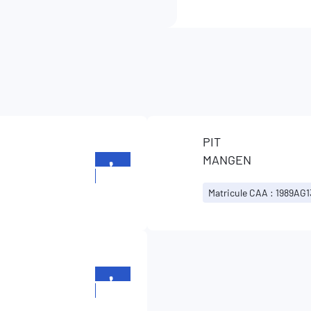
PIT
MANGEN
+352
23629862
Matricule CAA : 1989AG
+352
23629862