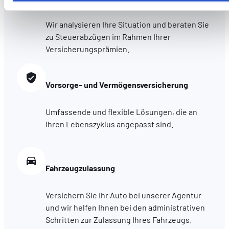
parties de ce site Web ne soient plus normalement
Wir analysieren Ihre Situation und beraten Sie
accessibles. D'autres sont utilisés pour :
zu Steuerabzügen im Rahmen Ihrer
Améliorer votre expérience utilisateur, en personnalisant
Versicherungsprämien.
vos fonctionnalités et en se souvenant de vos choix.
Mesurer l'audience en suivant le nombre de visiteurs et e
comprenant comment vous arrivez sur notre site.
Vorsorge- und Vermögensversicherung
Proposer des offres et services personnalisés et en suivr
les performances. Partager des informations avec les résea
sociaux utilisés et vous permettre de visualiser du contenu
Umfassende und flexible Lösungen, die an
hébergé sur un site externe.
Ihren Lebenszyklus angepasst sind.
Fahrzeugzulassung
Versichern Sie Ihr Auto bei unserer Agentur
und wir helfen Ihnen bei den administrativen
Schritten zur Zulassung Ihres Fahrzeugs.