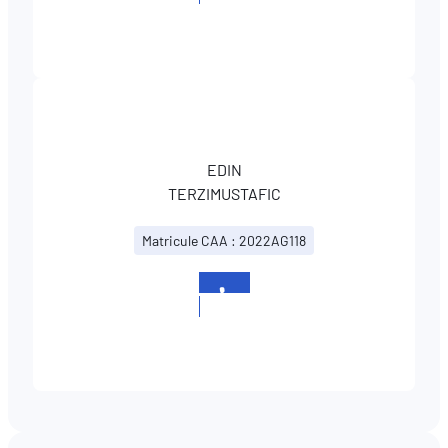
326019
EDIN
TERZIMUSTAFIC
Matricule CAA : 2022AG118
+352
326019