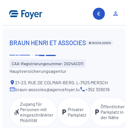
Zum
Inhalt
Kun
springen
BRAUN HENRI ET ASSOCIES
GESCHLOSSEN
Diese
Öffnungszeiten
Kontaktieren
Information
CAA-Registrierungsnummer: 2024AC011
ansehen
Sie
teilen
Hauptversicherungsagentur
uns
21-23, RUE DE COLMAR-BERG, L-7525 MERSCH
braun-associes@agencefoyer.lu
+352 326019
Zugang für
Öffentlicher
Personen mit
Privater
Parkplatz in
eingeschränkter
Parkplatz
der Nähe
Mobilität
Auf unserer Website suchen