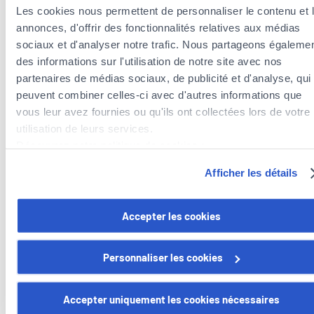
Les cookies nous permettent de personnaliser le contenu et 
CHAREL KEVIN
annonces, d'offrir des fonctionnalités relatives aux médias
FABER
sociaux et d'analyser notre trafic. Nous partageons égaleme
des informations sur l'utilisation de notre site avec nos
Matricule CAA : 2025AG214
partenaires de médias sociaux, de publicité et d'analyse, qui
peuvent combiner celles-ci avec d'autres informations que
vous leur avez fournies ou qu'ils ont collectées lors de votre
+352
utilisation de leurs services.
326019
Découvrez notre politique de cookies :
https://www.foyer.lu/fr/info/information-relative-aux-
Afficher les détails
cookies/
Vous avez la possibilité de retirer votre consentement à tout
Accepter les cookies
moment en cliquant sur le lien "gestion des cookies" en bas 
page.
Unsere Dienstleistungen
Personnaliser les cookies
Certains de ces cookies sont strictement nécessaires au bo
fonctionnement du site. Notez que si vous désactivez des
Accepter uniquement les cookies nécessaires
Steueroptimierung
cookies utilisés ici, il se peut que certaines fonctionnalités o