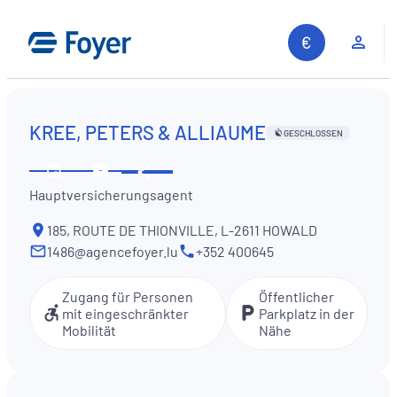
Zum
Inhalt
Kun
springen
KREE, PETERS & ALLIAUME
GESCHLOSSEN
Diese
Öffnungszeiten
Kontaktieren
Information
Hauptversicherungsagent
ansehen
Sie
teilen
uns
185, ROUTE DE THIONVILLE, L-2611 HOWALD
1486@agencefoyer.lu
+352 400645
Zugang für Personen
Öffentlicher
mit eingeschränkter
Parkplatz in der
Mobilität
Nähe
Auf unserer Website suchen