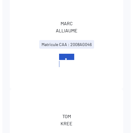
MARC
ALLIAUME
Matricule CAA : 2008AG046
+352
400645
TOM
KREE