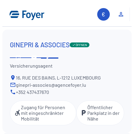
Zum
Inhalt
Kun
springen
GINEPRI & ASSOCIES
ÖFFNEN
Diese
Öffnungszeiten
Kontaktieren
Information
Versicherungsagent
ansehen
Sie
teilen
uns
16, RUE DES BAINS, L-1212 LUXEMBOURG
ginepri-associes@agencefoyer.lu
+352 437437670
Zugang für Personen
Öffentlicher
mit eingeschränkter
Parkplatz in der
Mobilität
Nähe
Auf unserer Website suchen