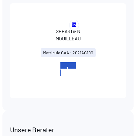
Voir
SEBASTIEN
le
MOUILLEAU
profil
LinkedIn
Matricule CAA : 2021AG100
de
SEBASTIEN
MOUILLEAU
+352
437437670
Unsere Berater