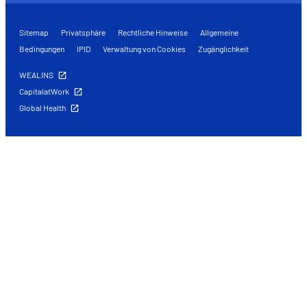
Sitemap
Privatsphäre
Rechtliche Hinweise
Allgemeine
Bedingungen
IPID
Verwaltung von Cookies
Zugänglichkeit
WEALINS
CapitalatWork
Global Health