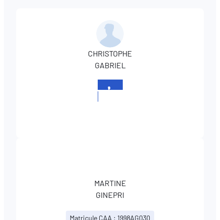
CHRISTOPHE
GABRIEL
+352
437437670
MARTINE
GINEPRI
Matricule CAA : 1998AG030