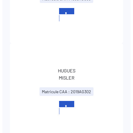
+352
437437670
HUGUES
MISLER
Matricule CAA : 2019AG302
+352
437437670