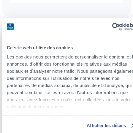
Unsere Dienstleistungen
Ce site web utilise des cookies.
Steueroptimierung
Les cookies nous permettent de personnaliser le contenu et 
annonces, d'offrir des fonctionnalités relatives aux médias
sociaux et d'analyser notre trafic. Nous partageons égaleme
Wir analysieren Ihre Situation und beraten Sie
des informations sur l'utilisation de notre site avec nos
zu Steuerabzügen im Rahmen Ihrer
partenaires de médias sociaux, de publicité et d'analyse, qui
Versicherungsprämien.
peuvent combiner celles-ci avec d'autres informations que
vous leur avez fournies ou qu'ils ont collectées lors de votre
utilisation de leurs services.
Vorsorge- und Vermögensversicherung
Découvrez notre politique de cookies :
https://www.foyer.lu/fr/info/information-relative-aux-
Umfassende und flexible Lösungen, die an
Afficher les détails
cookies/
Ihren Lebenszyklus angepasst sind.