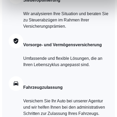
Steueroptimierung
parties de ce site Web ne soient plus normalement
accessibles. D'autres sont utilisés pour :
Améliorer votre expérience utilisateur, en personnalisant
Wir analysieren Ihre Situation und beraten Sie
vos fonctionnalités et en se souvenant de vos choix.
zu Steuerabzügen im Rahmen Ihrer
Mesurer l'audience en suivant le nombre de visiteurs et e
Versicherungsprämien.
comprenant comment vous arrivez sur notre site.
Proposer des offres et services personnalisés et en suivr
les performances. Partager des informations avec les résea
Vorsorge- und Vermögensversicherung
sociaux utilisés et vous permettre de visualiser du contenu
hébergé sur un site externe.
Umfassende und flexible Lösungen, die an
Ihren Lebenszyklus angepasst sind.
Fahrzeugzulassung
Versichern Sie Ihr Auto bei unserer Agentur
und wir helfen Ihnen bei den administrativen
Schritten zur Zulassung Ihres Fahrzeugs.