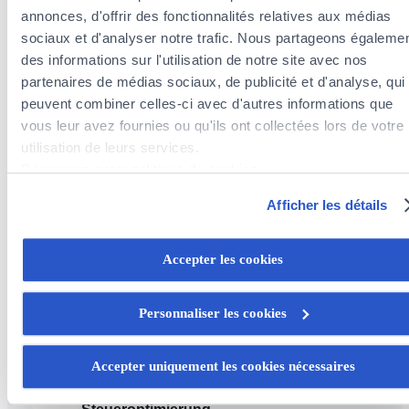
annonces, d'offrir des fonctionnalités relatives aux médias
sociaux et d'analyser notre trafic. Nous partageons égaleme
ROBERT
des informations sur l'utilisation de notre site avec nos
MEDJUGORAC
partenaires de médias sociaux, de publicité et d'analyse, qui
peuvent combiner celles-ci avec d'autres informations que
Matricule CAA : 2023AG003
vous leur avez fournies ou qu'ils ont collectées lors de votre
utilisation de leurs services.
+352
Découvrez notre politique de cookies :
808980
https://www.foyer.lu/fr/info/information-relative-aux-
Afficher les détails
cookies/
Vous avez la possibilité de retirer votre consentement à tout
Accepter les cookies
moment en cliquant sur le lien "gestion des cookies" en bas 
page.
Personnaliser les cookies
Unsere Dienstleistungen
Certains de ces cookies sont strictement nécessaires au bo
fonctionnement du site. Notez que si vous désactivez des
Accepter uniquement les cookies nécessaires
cookies utilisés ici, il se peut que certaines fonctionnalités o