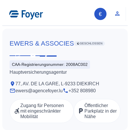
Zum
Inhalt
Kun
springen
EWERS & ASSOCIES
GESCHLOSSEN
Diese
Öffnungszeiten
Kontaktieren
Information
CAA-Registrierungsnummer: 2008AC002
ansehen
Sie
teilen
Hauptversicherungsagentur
uns
77, AV. DE LA GARE, L-9233 DIEKIRCH
ewers@agencefoyer.lu
+352 808980
Zugang für Personen
Öffentlicher
mit eingeschränkter
Parkplatz in der
Mobilität
Nähe
Auf unserer Website suchen