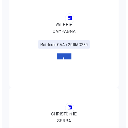
Voir
VALERIE
le
CAMPAGNA
profil
LinkedIn
Matricule CAA : 2019AG280
de
VALERIE
CAMPAGNA
+352
27997272
Voir
CHRISTOPHE
le
SERBA
profil