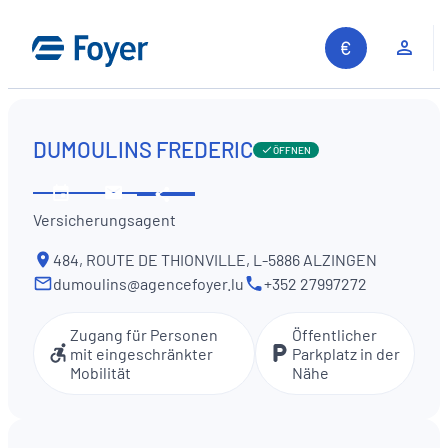
Zum
Inhalt
Kun
springen
DUMOULINS FREDERIC
ÖFFNEN
Diese
Öffnungszeiten
Kontaktieren
Information
Versicherungsagent
ansehen
Sie
teilen
uns
484, ROUTE DE THIONVILLE, L-5886 ALZINGEN
dumoulins@agencefoyer.lu
+352 27997272
Zugang für Personen
Öffentlicher
mit eingeschränkter
Parkplatz in der
Mobilität
Nähe
Auf unserer Website suchen