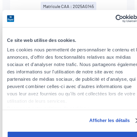
LinkedIn
Matricule CAA : 2025AG145
de
CHRISTOPHE
SERBA
+352
27997272
Ce site web utilise des cookies.
Les cookies nous permettent de personnaliser le contenu et 
annonces, d'offrir des fonctionnalités relatives aux médias
sociaux et d'analyser notre trafic. Nous partageons égaleme
des informations sur l'utilisation de notre site avec nos
partenaires de médias sociaux, de publicité et d'analyse, qui
Unsere Dienstleistungen
peuvent combiner celles-ci avec d'autres informations que
vous leur avez fournies ou qu'ils ont collectées lors de votre
utilisation de leurs services.
Steueroptimierung
Découvrez notre politique de cookies :
https://www.foyer.lu/fr/info/information-relative-aux-
Afficher les détails
cookies/
Wir analysieren Ihre Situation und beraten Sie
zu Steuerabzügen im Rahmen Ihrer