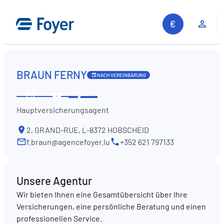
Zum
Inhalt
Kun
springen
BRAUN FERNY
NACH VEREINBARUNG
Diese
Öffnungszeiten
Kontaktieren
Information
Hauptversicherungsagent
ansehen
Sie
teilen
uns
2, GRAND-RUE, L-8372 HOBSCHEID
f.braun@agencefoyer.lu
+352 621 797133
Unsere Agentur
Wir bieten Ihnen eine Gesamtübersicht über Ihre
Versicherungen, eine persönliche Beratung und einen
professionellen Service.
Auf unserer Website suchen