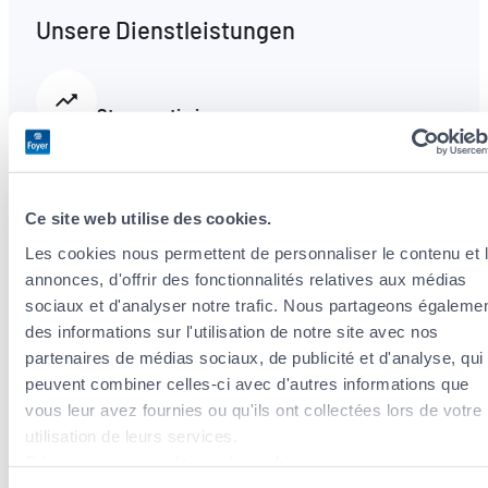
Unsere Dienstleistungen
Steueroptimierung
Wir analysieren Ihre Situation und beraten Sie
zu Steuerabzügen im Rahmen Ihrer
Ce site web utilise des cookies.
Versicherungsprämien.
Les cookies nous permettent de personnaliser le contenu et 
annonces, d'offrir des fonctionnalités relatives aux médias
Vorsorge- und Vermögensversicherung
sociaux et d'analyser notre trafic. Nous partageons égaleme
des informations sur l'utilisation de notre site avec nos
Umfassende und flexible Lösungen, die an
partenaires de médias sociaux, de publicité et d'analyse, qui
Ihren Lebenszyklus angepasst sind.
peuvent combiner celles-ci avec d'autres informations que
vous leur avez fournies ou qu'ils ont collectées lors de votre
utilisation de leurs services.
Découvrez notre politique de cookies :
Fahrzeugzulassung
https://www.foyer.lu/fr/info/information-relative-aux-