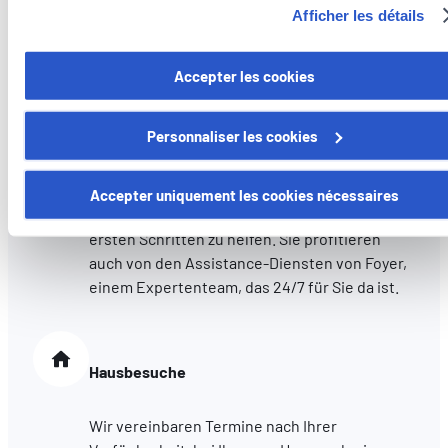
Afficher les détails
cookies/
Versichern Sie Ihr Auto bei unserer Agentur
und wir helfen Ihnen bei den administrativen
Vous avez la possibilité de retirer votre consentement à tout
Accepter les cookies
Schritten zur Zulassung Ihres Fahrzeugs.
moment en cliquant sur le lien "gestion des cookies" en bas 
page.
Personnaliser les cookies
Schadenhilfe
Certains de ces cookies sont strictement nécessaires au bo
fonctionnement du site. Notez que si vous désactivez des
Accepter uniquement les cookies nécessaires
Wir stehen Ihnen zur Seite, um Ihnen bei den
cookies utilisés ici, il se peut que certaines fonctionnalités o
ersten Schritten zu helfen. Sie profitieren
parties de ce site Web ne soient plus normalement
auch von den Assistance-Diensten von Foyer,
accessibles. D'autres sont utilisés pour :
einem Expertenteam, das 24/7 für Sie da ist.
Améliorer votre expérience utilisateur, en personnalisant
vos fonctionnalités et en se souvenant de vos choix.
Mesurer l'audience en suivant le nombre de visiteurs et e
comprenant comment vous arrivez sur notre site.
Hausbesuche
Proposer des offres et services personnalisés et en suivr
les performances. Partager des informations avec les résea
Wir vereinbaren Termine nach Ihrer
sociaux utilisés et vous permettre de visualiser du contenu