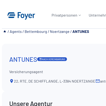
Zum
Inhalt
Privatpersonen
Unterneh
springen
__
/
Agents
/
Bettembourg
/
Noertzange
/
ANTUNES
ANTUNES
NACH VEREINBARUNG
Versicherungsagent
22, RTE. DE SCHIFFLANGE, L-3384 NOERTZANGE
ant
Unsere Agentur