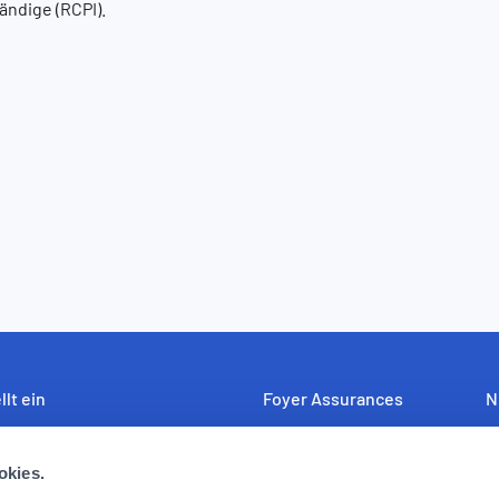
ändige (RCPI).
llt ein
Foyer Assurances
N
uf der Suche nach engagierten,
12, rue Léon Laval,
U
bereiten und begeisterungsfähigen
L-3372 Leudelange
Fo
okies.