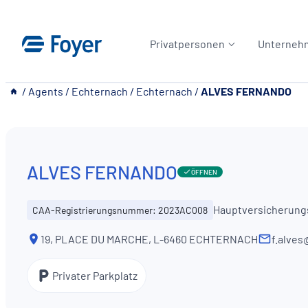
Zum
Inhalt
Privatpersonen
Unterneh
springen
__
/
Agents
/
Echternach
/
Echternach
/
ALVES FERNANDO
ALVES FERNANDO
ÖFFNEN
Hauptversicherung
CAA-Registrierungsnummer: 2023AC008
19, PLACE DU MARCHE, L-6460 ECHTERNACH
f.alves
Privater Parkplatz