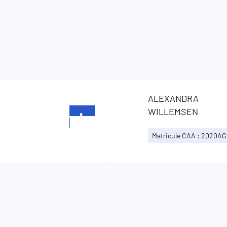
ALEXANDRA
WILLEMSEN
+352
26720901
Matricule CAA : 2020A