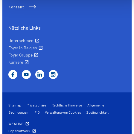
Améliorer votre expérience utilisateur, en personnalisant
Kontakt
vos fonctionnalités et en se souvenant de vos choix.
Mesurer l'audience en suivant le nombre de visiteurs et e
comprenant comment vous arrivez sur notre site.
Nützliche Links
Proposer des offres et services personnalisés et en suivr
les performances. Partager des informations avec les résea
Unternehmen
sociaux utilisés et vous permettre de visualiser du contenu
Foyer in Belgien
hébergé sur un site externe.
Foyer Gruppe
Karriere
Sitemap
Privatsphäre
Rechtliche Hinweise
Allgemeine
Bedingungen
IPID
Verwaltung von Cookies
Zugänglichkeit
WEALINS
CapitalatWork