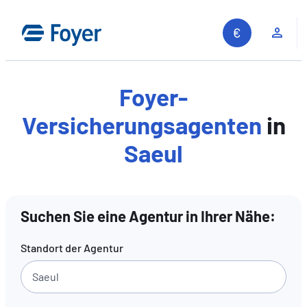
Zum
Inhalt
Kun
springen
Foyer-
Versicherungsagenten
in
Saeul
Suchen Sie eine Agentur in Ihrer Nähe:
Standort der Agentur
Auf unserer Website suchen