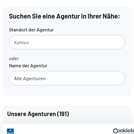
Suchen Sie eine Agentur in Ihrer Nähe:
DE
FR
EN
Standort der Agentur
oder
Name der Agentur
Unsere Agenturen
(
191
)
Sprachen