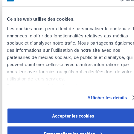
Alle Sprachen
Ce site web utilise des cookies.
Les cookies nous permettent de personnaliser le contenu et 
annonces, d'offrir des fonctionnalités relatives aux médias
sociaux et d'analyser notre trafic. Nous partageons égaleme
des informations sur l'utilisation de notre site avec nos
partenaires de médias sociaux, de publicité et d'analyse, qui
peuvent combiner celles-ci avec d'autres informations que
vous leur avez fournies ou qu'ils ont collectées lors de votre
Versicherungsagenten in der Nähe der
utilisation de leurs services.
Gemeinde Kehlen
Découvrez notre politique de cookies :
Versicherungsagenten in der Gemeinde Steinsel
https://www.foyer.lu/fr/info/information-relative-aux-
Afficher les détails
Versicherungsagenten in der Gemeinde Kopstal
cookies/
Versicherungsagenten in der Gemeinde Lintgen
Versicherungsagenten in der Gemeinde Helperknapp
Vous avez la possibilité de retirer votre consentement à tout
Accepter les cookies
moment en cliquant sur le lien "gestion des cookies" en bas 
Versicherungsagenten in der Gemeinde Walferdange
page.
Personnaliser les cookies